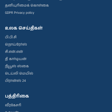
தனியுரிமைக் கொள்கை
GDPR Privacy policy
உலக செய்திகள்
பி.பி.சி
றொய்ரேர்ஸ்
சி.என்.என்
தி கார்டியன்
நியூஸ் ஸ்கை
டெய்லி மெயில்
பிரான்ஸ் 24
பத்திரிகை
வீரகேசரி