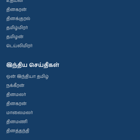
உதயன்
தினகரன்
தினக்குரல்
தமிழ்மிரர்
தமிழன்
டெய்லிமிரர்
இந்திய செய்திகள்
ஒன் இந்தியா தமிழ்
நக்கீரன்
தினமலர்
தினகரன்
மாலைமலர்
தினமணி
தினத்தந்தி