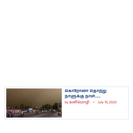
கொரோனா தொற்று
நாளுக்கு நாள்…….
by
கனிமொழி
July 15, 2020