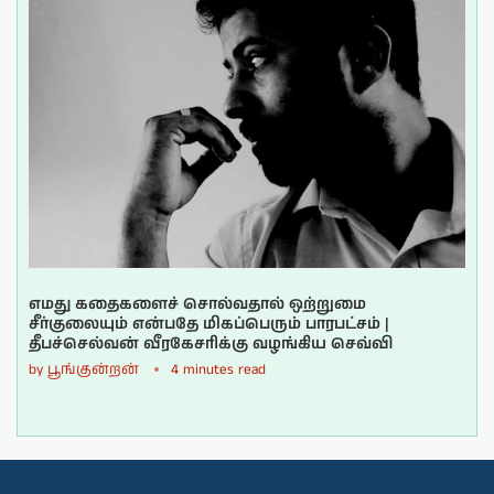
எமது கதைகளைச் சொல்வதால் ஒற்றுமை
சீர்குலையும் என்பதே மிகப்பெரும் பாரபட்சம் |
தீபச்செல்வன் வீரகேசரிக்கு வழங்கிய செவ்வி
by
பூங்குன்றன்
4 minutes read