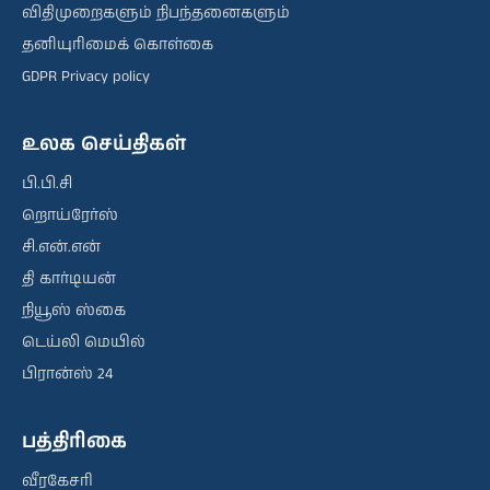
விதிமுறைகளும் நிபந்தனைகளும்
தனியுரிமைக் கொள்கை
GDPR Privacy policy
உலக செய்திகள்
பி.பி.சி
றொய்ரேர்ஸ்
சி.என்.என்
தி கார்டியன்
நியூஸ் ஸ்கை
டெய்லி மெயில்
பிரான்ஸ் 24
பத்திரிகை
வீரகேசரி