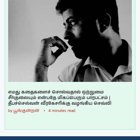
எமது கதைகளைச் சொல்வதால் ஒற்றுமை
சீர்குலையும் என்பதே மிகப்பெரும் பாரபட்சம் |
தீபச்செல்வன் வீரகேசரிக்கு வழங்கிய செவ்வி
by
பூங்குன்றன்
4 minutes read