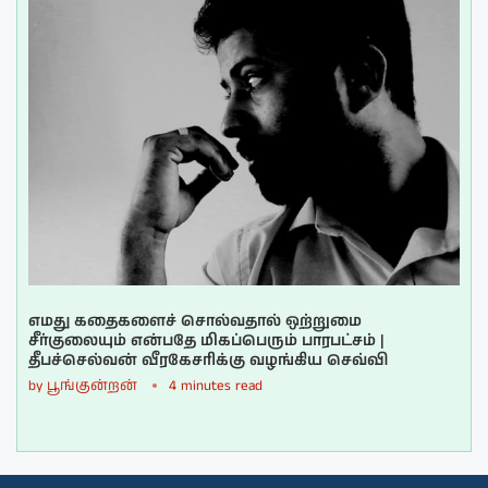
எமது கதைகளைச் சொல்வதால் ஒற்றுமை
சீர்குலையும் என்பதே மிகப்பெரும் பாரபட்சம் |
தீபச்செல்வன் வீரகேசரிக்கு வழங்கிய செவ்வி
by
பூங்குன்றன்
4 minutes read