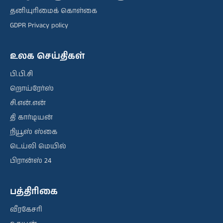
தனியுரிமைக் கொள்கை
GDPR Privacy policy
உலக செய்திகள்
பி.பி.சி
றொய்ரேர்ஸ்
சி.என்.என்
தி கார்டியன்
நியூஸ் ஸ்கை
டெய்லி மெயில்
பிரான்ஸ் 24
பத்திரிகை
வீரகேசரி