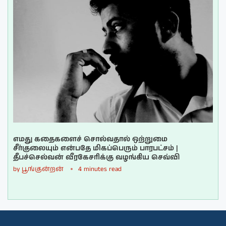
எமது கதைகளைச் சொல்வதால் ஒற்றுமை
சீர்குலையும் என்பதே மிகப்பெரும் பாரபட்சம் |
தீபச்செல்வன் வீரகேசரிக்கு வழங்கிய செவ்வி
by
பூங்குன்றன்
4 minutes read