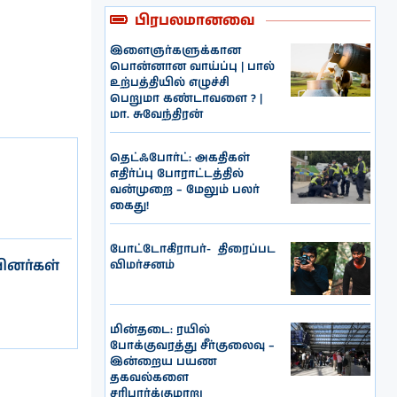
பிரபலமானவை
இளைஞர்களுக்கான
பொன்னான வாய்ப்பு | பால்
உற்பத்தியில் எழுச்சி
பெறுமா கண்டாவளை ? |
மா. சுவேந்திரன்
தெட்ஃபோர்ட்: அகதிகள்
எதிர்ப்பு போராட்டத்தில்
வன்முறை – மேலும் பலர்
கைது!
போட்டோகிராபர்- ‌ திரைப்பட
பினர்கள்
விமர்சனம்
மின்தடை: ரயில்
போக்குவரத்து சீர்குலைவு –
இன்றைய பயண
தகவல்களை
சரிபார்க்குமாறு