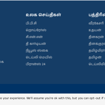
உலக செய்திகள்
பத்திர
பி.பி.சி
வீரகேசரி
றொய்ரேர்ஸ்
உதயன்
சி.என்.என்
தினகரன்
தி கார்டியன்
தினக்குரல
நியூஸ் ஸ்கை
தமிழ்மிரர்
டெய்லி மெயில்
தமிழன்
கை
பிரான்ஸ் 24
டெய்லிமிர
e your experience. We'll assume you're ok with this, but you can opt-out if 