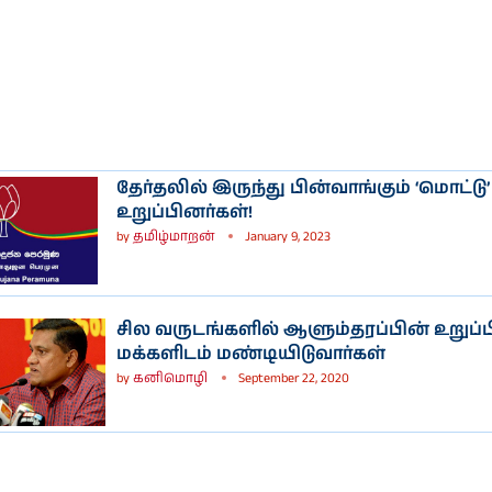
ி
நடிகை ராஷி
நடிகை
கண்ணாவின்
பிரணிதாவின்
ப்பு
புகைப்படத்தொகுப்பு
புகைப்படத்தொகுப்பு
தேர்தலில் இருந்து பின்வாங்கும் ‘மொட்டு’
உறுப்பினர்கள்!
by
தமிழ்மாறன்
January 9, 2023
சில வருடங்களில் ஆளும்தரப்பின் உறுப்
மக்களிடம் மண்டியிடுவார்கள்
by
கனிமொழி
September 22, 2020