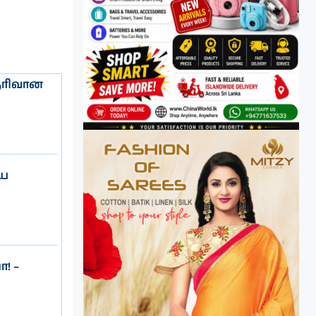
தெரிவான
ிய
! –