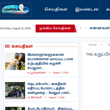
செய்திகள்
இலண்டன்
க
என்னவள்
Saturday, August 8, 2026
முக்கிய செய்திகள்
பழைய கற
இந்தியவர
கவிதை |
காசாவில் 
நல்ல சில
பிரித்தானி
இலங்கையி
இலண்டனி
Home
T
செய்திகள்
TAG:
உறுப்பி
இளைஞர்களுக்கான
பொன்னான வாய்ப்பு | பால்
உற்பத்தியில் எழுச்சி
பெறுமா...
by
பூங்குன்றன்
August 7, 2026
தெட்ஃபோர்ட்: அகதிகள்
எதிர்ப்பு போராட்டத்தில்
வன்முறை – மேலும் பலர்...
by
இளவரசி
August 7, 2026
போட்டோகிராபர்- ‌ திரைப்பட