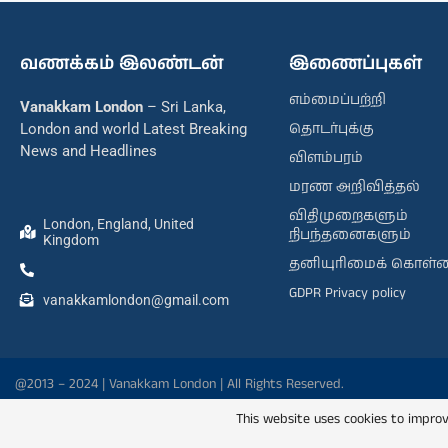
வணக்கம் இலண்டன்
இணைப்புகள்
எம்மைப்பற்றி
Vanakkam London
– Sri Lanka,
தொடர்புக்கு
London and world Latest Breaking
News and Headlines
விளம்பரம்
மரண அறிவித்தல்
விதிமுறைகளும்
London, England, United
நிபந்தனைகளும்
Kingdom
தனியுரிமைக் கொள்
GDPR Privacy policy
vanakkamlondon@gmail.com
@2013 – 2024 | Vanakkam London | All Rights Reserved.
This website uses cookies to improv