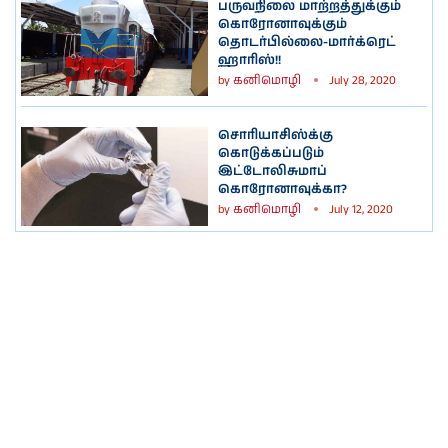
பருவநிலை மாற்றத்துக்கும்
கொரோனாவுக்கும்
தொடர்பில்லை-மார்க்ரெட்
ஹாரிஸ்!!
by
கனிமொழி
July 28, 2020
சொரியாசிஸ்க்கு
கொடுக்கப்படும்
இட்டோலிசுமாப்
கொரோனாவுக்கா?
by
கனிமொழி
July 12, 2020