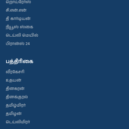
றொய்ரேர்ஸ்
சி.என்.என்
தி கார்டியன்
நியூஸ் ஸ்கை
டெய்லி மெயில்
பிரான்ஸ் 24
பத்திரிகை
வீரகேசரி
உதயன்
தினகரன்
தினக்குரல்
தமிழ்மிரர்
தமிழன்
டெய்லிமிரர்