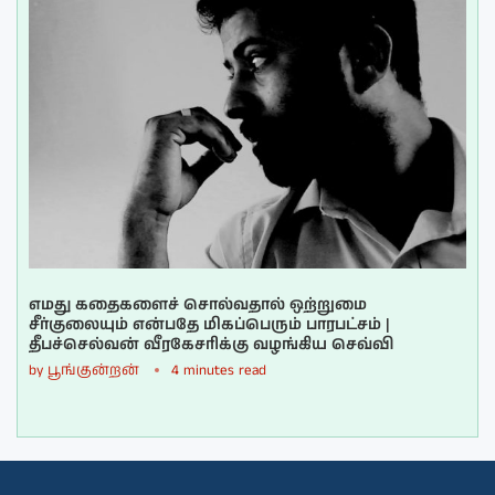
எமது கதைகளைச் சொல்வதால் ஒற்றுமை
சீர்குலையும் என்பதே மிகப்பெரும் பாரபட்சம் |
தீபச்செல்வன் வீரகேசரிக்கு வழங்கிய செவ்வி
by
பூங்குன்றன்
4 minutes read