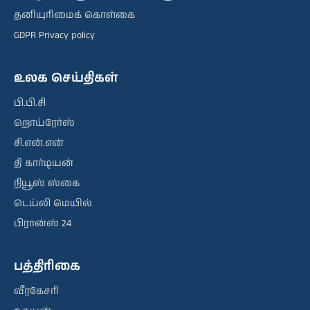
தனியுரிமைக் கொள்கை
GDPR Privacy policy
உலக செய்திகள்
பி.பி.சி
றொய்ரேர்ஸ்
சி.என்.என்
தி கார்டியன்
நியூஸ் ஸ்கை
டெய்லி மெயில்
பிரான்ஸ் 24
பத்திரிகை
வீரகேசரி