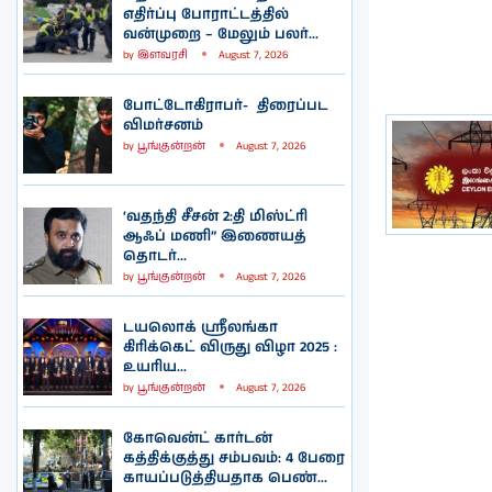
எதிர்ப்பு போராட்டத்தில்
வன்முறை – மேலும் பலர்...
by
இளவரசி
August 7, 2026
போட்டோகிராபர்- ‌ திரைப்பட
விமர்சனம்
by
பூங்குன்றன்
August 7, 2026
‘வதந்தி சீசன் 2:தி மிஸ்ட்ரி
ஆஃப் மணி” இணையத்
தொடர்...
by
பூங்குன்றன்
August 7, 2026
டயலொக் ஸ்ரீலங்கா
கிரிக்கெட் விருது விழா 2025 :
உயரிய...
by
பூங்குன்றன்
August 7, 2026
கோவென்ட் கார்டன்
கத்திக்குத்து சம்பவம்: 4 பேரை
காயப்படுத்தியதாக பெண்...