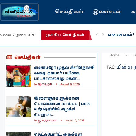
செய்திகள்
இலண்டன்
க
என்னவள்!
Sunday, August 9, 2026
முக்கிய செய்திகள்
பழைய கற்
இந்தியவரல
கவிதை | 
காசாவில் ப
நல்ல சில 
பிரித்தானிய
இலங்கையில்
இலண்டனில
Home
T
செய்திகள்
TAG:
மின்சா
எடின்பரோ முதல் கிளிநொச்சி
வரை: தாயார் பயின்ற
பாடசாலைக்கு மகன்...
by
இளவரசி
August 9, 2026
இளைஞர்களுக்கான
பொன்னான வாய்ப்பு | பால்
உற்பத்தியில் எழுச்சி
பெறுமா...
by
பூங்குன்றன்
August 7, 2026
தெட்ஃபோர்ட்: அகதிகள்