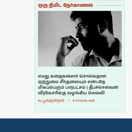
ஒரு நிமிட நேர்காணல்
எமது கதைகளைச் சொல்வதால்
ஒற்றுமை சீர்குலையும் என்பதே
மிகப்பெரும் பாரபட்சம் | தீபச்செல்வன்
வீரகேசரிக்கு வழங்கிய செவ்வி
by
பூங்குன்றன்
4 minutes read