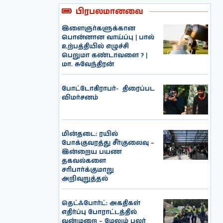
பிரபலமானவை
இளைஞர்களுக்கான
பொன்னான வாய்ப்பு | பால்
உற்பத்தியில் எழுச்சி
பெறுமா கண்டாவளை ? |
மா. சுவேந்திரன்
போட்டோகிராபர்- ‌ திரைப்பட
விமர்சனம்
மின்தடை: ரயில்
போக்குவரத்து சீர்குலைவு –
இன்றைய பயண
தகவல்களை
சரிபார்க்குமாறு
அறிவுறுத்தல்
தெட்ஃபோர்ட்: அகதிகள்
எதிர்ப்பு போராட்டத்தில்
வன்முறை – மேலும் பலர்