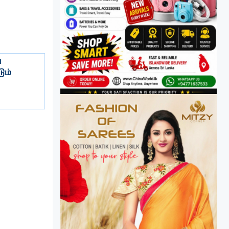
ை
ும்