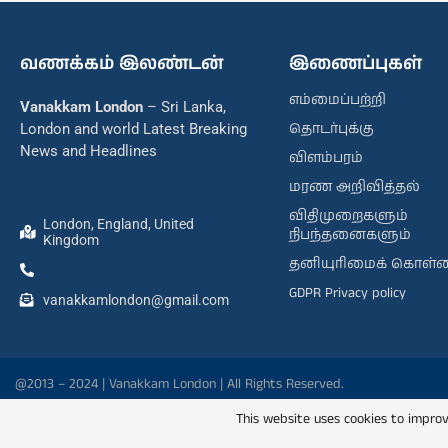
வணக்கம் இலண்டன்
இணைப்புகள்
எம்மைப்பற்றி
Vanakkam London
– Sri Lanka,
தொடர்புக்கு
London and world Latest Breaking
News and Headlines
விளம்பரம்
மரண அறிவித்தல்
விதிமுறைகளும்
London, England, United
நிபந்தனைகளும்
Kingdom
தனியுரிமைக் கொள்
GDPR Privacy policy
vanakkamlondon@gmail.com
@2013 – 2024 | Vanakkam London | All Rights Reserved.
This website uses cookies to improv