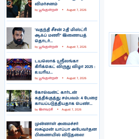
விமர்சனம்
by
பூங்குன்றன்
August 7, 2026
‘வதந்தி சீசன் 2:தி மிஸ்ட்ரி
ஆஃப் மணி” இணையத்
தொடர்...
by
பூங்குன்றன்
August 7, 2026
டயலொக் ஸ்ரீலங்கா
கிரிக்கெட் விருது விழா 2025 :
உயரிய...
by
பூங்குன்றன்
August 7, 2026
கோவென்ட் கார்டன்
கத்திக்குத்து சம்பவம்: 4 பேரை
காயப்படுத்தியதாக பெண்...
by
இளவரசி
August 7, 2026
முன்னாள் அமைச்சர்
லக்ஷ்மன் யாப்பா அபேவர்தன
பிணையில் விடுதலை!