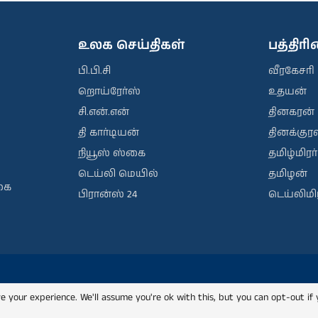
உலக செய்திகள்
பத்திர
பி.பி.சி
வீரகேசரி
றொய்ரேர்ஸ்
உதயன்
சி.என்.என்
தினகரன்
தி கார்டியன்
தினக்குரல
நியூஸ் ஸ்கை
தமிழ்மிரர்
டெய்லி மெயில்
தமிழன்
கை
பிரான்ஸ் 24
டெய்லிமிர
e your experience. We'll assume you're ok with this, but you can opt-out if 