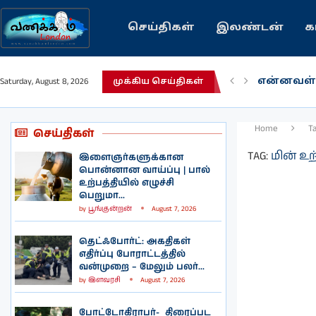
செய்திகள்
இலண்டன்
க
என்னவள்
Saturday, August 8, 2026
முக்கிய செய்திகள்
பழைய கற
இந்தியவர
கவிதை |
காசாவில் 
நல்ல சில
பிரித்தானி
இலங்கையி
இலண்டனி
Home
T
செய்திகள்
TAG:
மின் உற
இளைஞர்களுக்கான
பொன்னான வாய்ப்பு | பால்
உற்பத்தியில் எழுச்சி
பெறுமா...
by
பூங்குன்றன்
August 7, 2026
தெட்ஃபோர்ட்: அகதிகள்
எதிர்ப்பு போராட்டத்தில்
வன்முறை – மேலும் பலர்...
by
இளவரசி
August 7, 2026
போட்டோகிராபர்- ‌ திரைப்பட