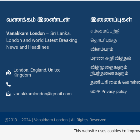
வணக்கம் இலண்டன்
இணைப்புகள்
எம்மைப்பற்றி
Vanakkam London
– Sri Lanka,
தொடர்புக்கு
London and world Latest Breaking
News and Headlines
விளம்பரம்
மரண அறிவித்தல்
விதிமுறைகளும்
London, England, United
நிபந்தனைகளும்
Kingdom
தனியுரிமைக் கொள்
GDPR Privacy policy
vanakkamlondon@gmail.com
@2013 – 2024 | Vanakkam London | All Rights Reserved.
This website uses cookies to improv