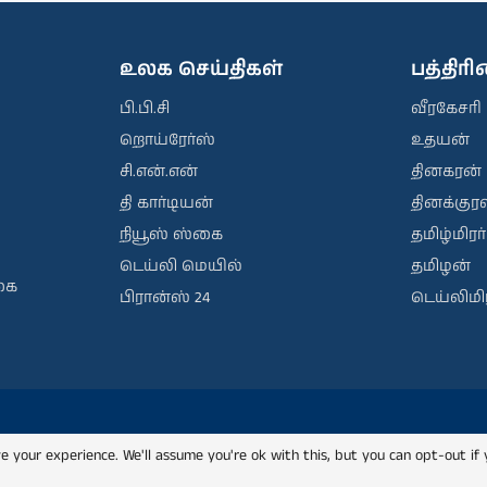
உலக செய்திகள்
பத்திர
பி.பி.சி
வீரகேசரி
றொய்ரேர்ஸ்
உதயன்
சி.என்.என்
தினகரன்
தி கார்டியன்
தினக்குரல
நியூஸ் ஸ்கை
தமிழ்மிரர்
டெய்லி மெயில்
தமிழன்
கை
பிரான்ஸ் 24
டெய்லிமிர
e your experience. We'll assume you're ok with this, but you can opt-out if 