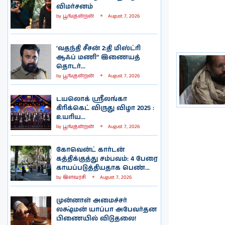
விமர்சனம்
by
பூங்குன்றன்
August 7, 2026
‘வதந்தி சீசன் 2:தி மிஸ்ட்ரி
ஆஃப் மணி” இணையத்
தொடர்...
by
பூங்குன்றன்
August 7, 2026
டயலொக் ஸ்ரீலங்கா
கிரிக்கெட் விருது விழா 2025 :
உயரிய...
by
பூங்குன்றன்
August 7, 2026
கோவென்ட் கார்டன்
கத்திக்குத்து சம்பவம்: 4 பேரை
காயப்படுத்தியதாக பெண்...
by
இளவரசி
August 7, 2026
முன்னாள் அமைச்சர்
லக்ஷ்மன் யாப்பா அபேவர்தன
பிணையில் விடுதலை!