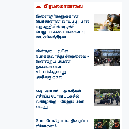
பிரபலமானவை
இளைஞர்களுக்கான
பொன்னான வாய்ப்பு | பால்
உற்பத்தியில் எழுச்சி
பெறுமா கண்டாவளை ? |
மா. சுவேந்திரன்
மின்தடை: ரயில்
போக்குவரத்து சீர்குலைவு –
இன்றைய பயண
தகவல்களை
சரிபார்க்குமாறு
அறிவுறுத்தல்
தெட்ஃபோர்ட்: அகதிகள்
எதிர்ப்பு போராட்டத்தில்
வன்முறை – மேலும் பலர்
கைது!
போட்டோகிராபர்- ‌ திரைப்பட
விமர்சனம்