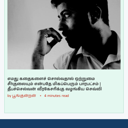
எமது கதைகளைச் சொல்வதால் ஒற்றுமை
சீர்குலையும் என்பதே மிகப்பெரும் பாரபட்சம் |
தீபச்செல்வன் வீரகேசரிக்கு வழங்கிய செவ்வி
by
பூங்குன்றன்
4 minutes read