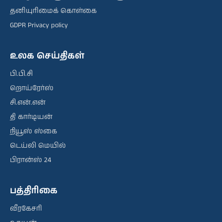
தனியுரிமைக் கொள்கை
GDPR Privacy policy
உலக செய்திகள்
பி.பி.சி
றொய்ரேர்ஸ்
சி.என்.என்
தி கார்டியன்
நியூஸ் ஸ்கை
டெய்லி மெயில்
பிரான்ஸ் 24
பத்திரிகை
வீரகேசரி