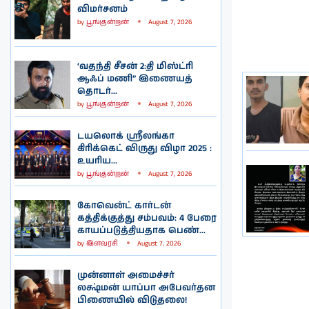
விமர்சனம்
by
பூங்குன்றன்
August 7, 2026
‘வதந்தி சீசன் 2:தி மிஸ்ட்ரி
ஆஃப் மணி” இணையத்
தொடர்...
by
பூங்குன்றன்
August 7, 2026
டயலொக் ஸ்ரீலங்கா
கிரிக்கெட் விருது விழா 2025 :
உயரிய...
by
பூங்குன்றன்
August 7, 2026
கோவென்ட் கார்டன்
கத்திக்குத்து சம்பவம்: 4 பேரை
காயப்படுத்தியதாக பெண்...
by
இளவரசி
August 7, 2026
முன்னாள் அமைச்சர்
லக்ஷ்மன் யாப்பா அபேவர்தன
பிணையில் விடுதலை!