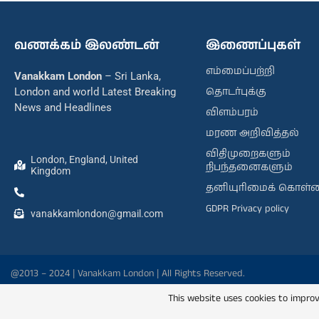
வணக்கம் இலண்டன்
இணைப்புகள்
எம்மைப்பற்றி
Vanakkam London
– Sri Lanka,
தொடர்புக்கு
London and world Latest Breaking
News and Headlines
விளம்பரம்
மரண அறிவித்தல்
விதிமுறைகளும்
London, England, United
நிபந்தனைகளும்
Kingdom
தனியுரிமைக் கொள்
GDPR Privacy policy
vanakkamlondon@gmail.com
@2013 – 2024 | Vanakkam London | All Rights Reserved.
This website uses cookies to improv