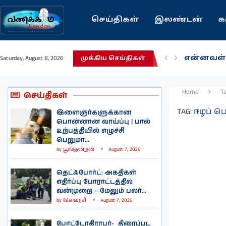
செய்திகள்
இலண்டன்
க
என்னவள்
Saturday, August 8, 2026
முக்கிய செய்திகள்
பழைய கற
இந்தியவர
கவிதை |
காசாவில் 
நல்ல சில
பிரித்தானி
இலங்கையி
இலண்டனி
Home
T
செய்திகள்
TAG:
ஈழப் ப
இளைஞர்களுக்கான
பொன்னான வாய்ப்பு | பால்
உற்பத்தியில் எழுச்சி
பெறுமா...
by
பூங்குன்றன்
August 7, 2026
தெட்ஃபோர்ட்: அகதிகள்
எதிர்ப்பு போராட்டத்தில்
வன்முறை – மேலும் பலர்...
by
இளவரசி
August 7, 2026
போட்டோகிராபர்- ‌ திரைப்பட