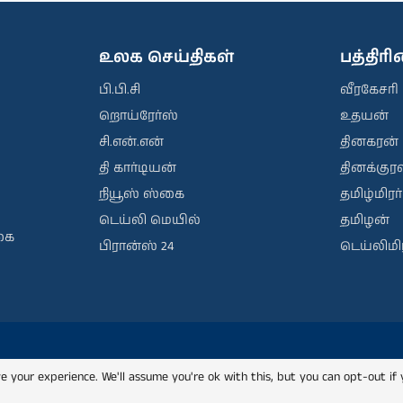
உலக செய்திகள்
பத்திர
பி.பி.சி
வீரகேசரி
றொய்ரேர்ஸ்
உதயன்
சி.என்.என்
தினகரன்
தி கார்டியன்
தினக்குரல
நியூஸ் ஸ்கை
தமிழ்மிரர்
டெய்லி மெயில்
தமிழன்
கை
பிரான்ஸ் 24
டெய்லிமிர
e your experience. We'll assume you're ok with this, but you can opt-out if 