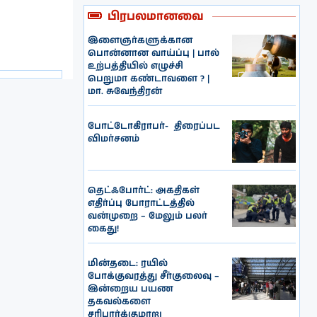
பிரபலமானவை
இளைஞர்களுக்கான
பொன்னான வாய்ப்பு | பால்
உற்பத்தியில் எழுச்சி
பெறுமா கண்டாவளை ? |
மா. சுவேந்திரன்
போட்டோகிராபர்- ‌ திரைப்பட
விமர்சனம்
தெட்ஃபோர்ட்: அகதிகள்
எதிர்ப்பு போராட்டத்தில்
வன்முறை – மேலும் பலர்
கைது!
மின்தடை: ரயில்
போக்குவரத்து சீர்குலைவு –
இன்றைய பயண
தகவல்களை
சரிபார்க்குமாறு