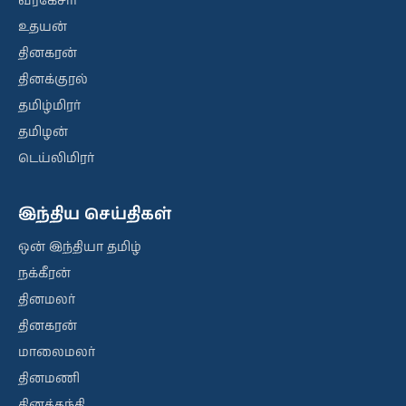
வீரகேசரி
உதயன்
தினகரன்
தினக்குரல்
தமிழ்மிரர்
தமிழன்
டெய்லிமிரர்
இந்திய செய்திகள்
ஒன் இந்தியா தமிழ்
நக்கீரன்
தினமலர்
தினகரன்
மாலைமலர்
தினமணி
தினத்தந்தி