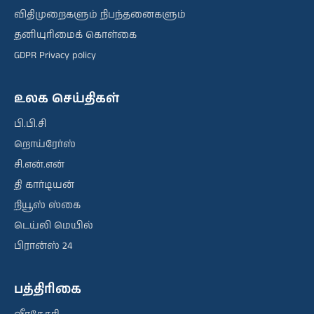
விதிமுறைகளும் நிபந்தனைகளும்
தனியுரிமைக் கொள்கை
GDPR Privacy policy
உலக செய்திகள்
பி.பி.சி
றொய்ரேர்ஸ்
சி.என்.என்
தி கார்டியன்
நியூஸ் ஸ்கை
டெய்லி மெயில்
பிரான்ஸ் 24
பத்திரிகை