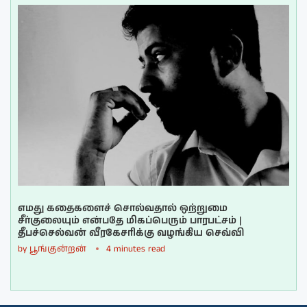
எமது கதைகளைச் சொல்வதால் ஒற்றுமை
சீர்குலையும் என்பதே மிகப்பெரும் பாரபட்சம் |
தீபச்செல்வன் வீரகேசரிக்கு வழங்கிய செவ்வி
by
பூங்குன்றன்
4 minutes read