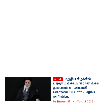
மத்திய கிழக்கில்
பதற்றம் உச்சம்: “ஈரான் உச்ச
தலைவர் காமனெயி
கொல்லப்பட்டார்” – டிரம்ப்
அறிவிப்பு
by
இளவரசி
March 1, 2026