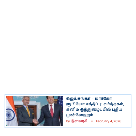
ஜெய்சங்கர் – மார்கோ
ரூபியோ சந்திப்பு: வர்த்தகம்,
கனிம ஒத்துழைப்பில் புதிய
முன்னேற்றம்
by
இளவரசி
February 4, 2026