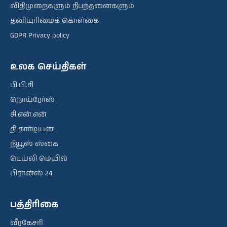
விதிமுறைகளும் நிபந்தனைகளும்
தனியுரிமைக் கொள்கை
GDPR Privacy policy
உலக செய்திகள்
பி.பி.சி
றொய்ரேர்ஸ்
சி.என்.என்
தி கார்டியன்
நியூஸ் ஸ்கை
டெய்லி மெயில்
பிரான்ஸ் 24
பத்திரிகை
வீரகேசரி