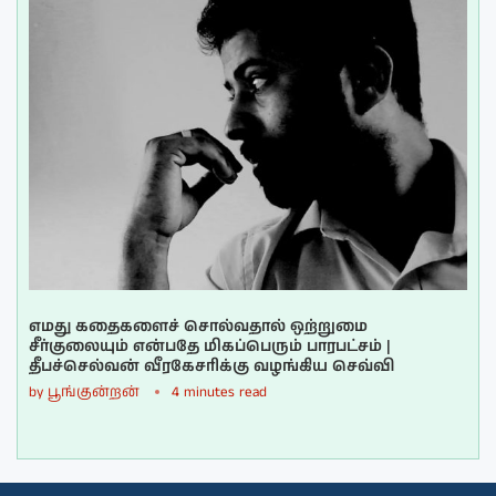
எமது கதைகளைச் சொல்வதால் ஒற்றுமை
சீர்குலையும் என்பதே மிகப்பெரும் பாரபட்சம் |
தீபச்செல்வன் வீரகேசரிக்கு வழங்கிய செவ்வி
by
பூங்குன்றன்
4 minutes read