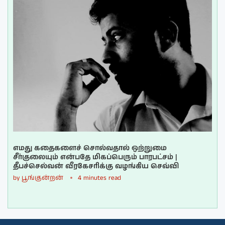
எமது கதைகளைச் சொல்வதால் ஒற்றுமை
சீர்குலையும் என்பதே மிகப்பெரும் பாரபட்சம் |
தீபச்செல்வன் வீரகேசரிக்கு வழங்கிய செவ்வி
by
பூங்குன்றன்
4 minutes read