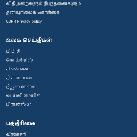
விதிமுறைகளும் நிபந்தனைகளும்
தனியுரிமைக் கொள்கை
GDPR Privacy policy
உலக செய்திகள்
பி.பி.சி
றொய்ரேர்ஸ்
சி.என்.என்
தி கார்டியன்
நியூஸ் ஸ்கை
டெய்லி மெயில்
பிரான்ஸ் 24
பத்திரிகை
வீரகேசரி