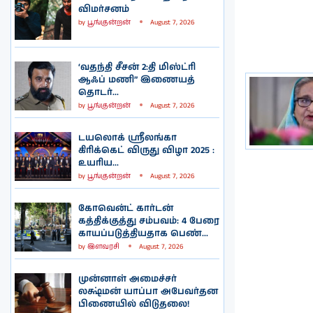
விமர்சனம்
by
பூங்குன்றன்
August 7, 2026
‘வதந்தி சீசன் 2:தி மிஸ்ட்ரி
ஆஃப் மணி” இணையத்
தொடர்...
by
பூங்குன்றன்
August 7, 2026
டயலொக் ஸ்ரீலங்கா
கிரிக்கெட் விருது விழா 2025 :
உயரிய...
by
பூங்குன்றன்
August 7, 2026
கோவென்ட் கார்டன்
கத்திக்குத்து சம்பவம்: 4 பேரை
காயப்படுத்தியதாக பெண்...
by
இளவரசி
August 7, 2026
முன்னாள் அமைச்சர்
லக்ஷ்மன் யாப்பா அபேவர்தன
பிணையில் விடுதலை!