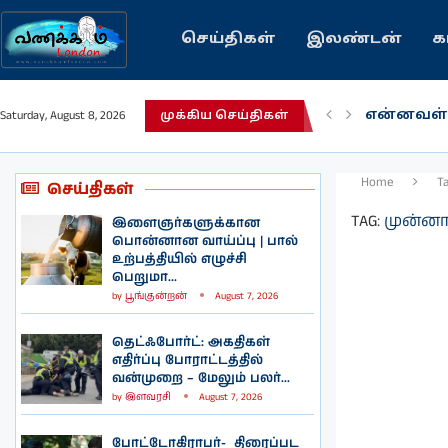
செய்திகள்
இலண்டன்
க
என்னவள்
Saturday, August 8, 2026
முக்கிய செய்திகள்
பழைய கற
இந்தியவர
கவிதை |
காசாவில் 
நல்ல சில
பிரித்தானி
இலங்கையி
இலண்டனி
Home
T
செய்திகள்
TAG:
முன்னா
இளைஞர்களுக்கான
பொன்னான வாய்ப்பு | பால்
உற்பத்தியில் எழுச்சி
பெறுமா...
by
பூங்குன்றன்
August 7, 2026
தெட்ஃபோர்ட்: அகதிகள்
எதிர்ப்பு போராட்டத்தில்
வன்முறை – மேலும் பலர்...
by
இளவரசி
August 7, 2026
போட்டோகிராபர்- ‌ திரைப்பட