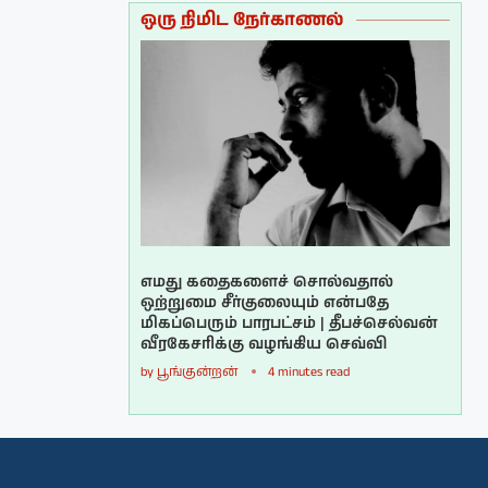
ஒரு நிமிட நேர்காணல்
எமது கதைகளைச் சொல்வதால்
ஒற்றுமை சீர்குலையும் என்பதே
மிகப்பெரும் பாரபட்சம் | தீபச்செல்வன்
வீரகேசரிக்கு வழங்கிய செவ்வி
by
பூங்குன்றன்
4 minutes read