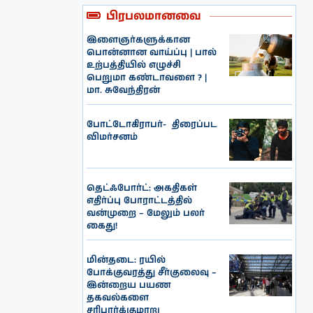
பிரபலமானவை
இளைஞர்களுக்கான
பொன்னான வாய்ப்பு | பால்
உற்பத்தியில் எழுச்சி
பெறுமா கண்டாவளை ? |
மா. சுவேந்திரன்
போட்டோகிராபர்- ‌ திரைப்பட
விமர்சனம்
தெட்ஃபோர்ட்: அகதிகள்
எதிர்ப்பு போராட்டத்தில்
வன்முறை – மேலும் பலர்
கைது!
மின்தடை: ரயில்
போக்குவரத்து சீர்குலைவு –
இன்றைய பயண
தகவல்களை
சரிபார்க்குமாறு