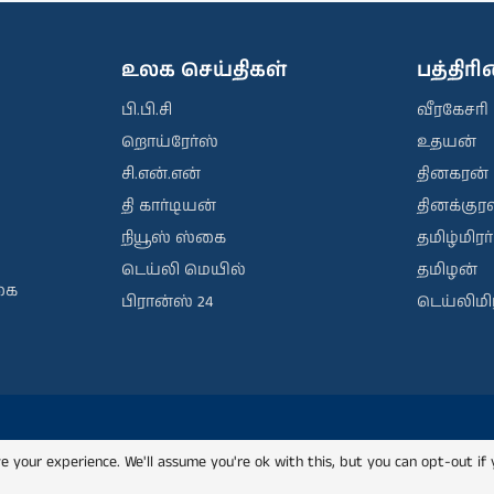
உலக செய்திகள்
பத்திர
பி.பி.சி
வீரகேசரி
றொய்ரேர்ஸ்
உதயன்
சி.என்.என்
தினகரன்
தி கார்டியன்
தினக்குரல
நியூஸ் ஸ்கை
தமிழ்மிரர்
டெய்லி மெயில்
தமிழன்
கை
பிரான்ஸ் 24
டெய்லிமிர
e your experience. We'll assume you're ok with this, but you can opt-out if 