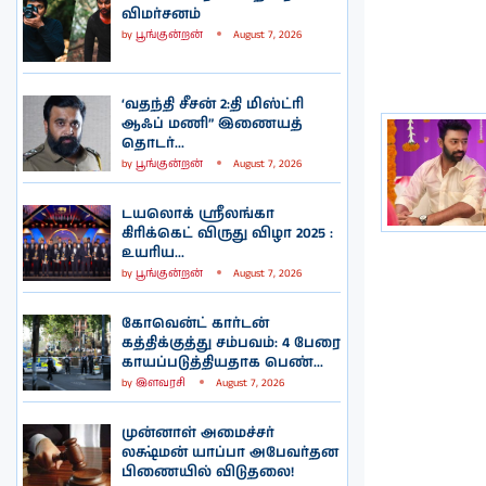
விமர்சனம்
by
பூங்குன்றன்
August 7, 2026
‘வதந்தி சீசன் 2:தி மிஸ்ட்ரி
ஆஃப் மணி” இணையத்
தொடர்...
by
பூங்குன்றன்
August 7, 2026
டயலொக் ஸ்ரீலங்கா
கிரிக்கெட் விருது விழா 2025 :
உயரிய...
by
பூங்குன்றன்
August 7, 2026
கோவென்ட் கார்டன்
கத்திக்குத்து சம்பவம்: 4 பேரை
காயப்படுத்தியதாக பெண்...
by
இளவரசி
August 7, 2026
முன்னாள் அமைச்சர்
லக்ஷ்மன் யாப்பா அபேவர்தன
பிணையில் விடுதலை!