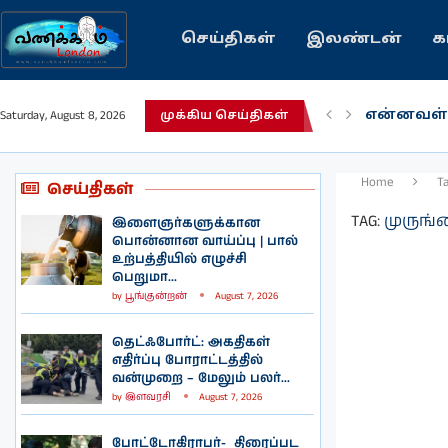
செய்திகள்
இலண்டன்
க
என்னவள்
Saturday, August 8, 2026
முக்கிய செய்திகள்
பழைய கற
இந்தியவர
கவிதை |
காசாவில் 
நல்ல சில
பிரித்தானி
இலங்கையி
இலண்டனி
Home
T
செய்திகள்
TAG:
முருங்க
இளைஞர்களுக்கான
பொன்னான வாய்ப்பு | பால்
உற்பத்தியில் எழுச்சி
பெறுமா...
by
பூங்குன்றன்
August 7, 2026
தெட்ஃபோர்ட்: அகதிகள்
எதிர்ப்பு போராட்டத்தில்
வன்முறை – மேலும் பலர்...
by
இளவரசி
August 7, 2026
போட்டோகிராபர்- ‌ திரைப்பட