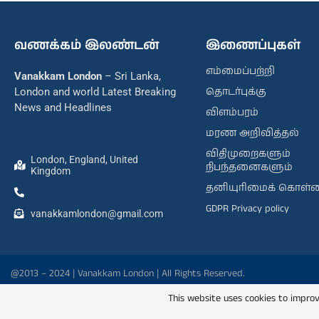
வணக்கம் இலண்டன்
இணைப்புகள்
எம்மைப்பற்றி
Vanakkam London
– Sri Lanka,
தொடர்புக்கு
London and world Latest Breaking
News and Headlines
விளம்பரம்
மரண அறிவித்தல்
விதிமுறைகளும்
London, England, United
நிபந்தனைகளும்
Kingdom
தனியுரிமைக் கொள்
GDPR Privacy policy
vanakkamlondon@gmail.com
@2013 – 2024 | Vanakkam London | All Rights Reserved.
This website uses cookies to improv