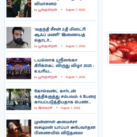
விமர்சனம்
by
பூங்குன்றன்
August 7, 2026
‘வதந்தி சீசன் 2:தி மிஸ்ட்ரி
ஆஃப் மணி” இணையத்
தொடர்...
by
பூங்குன்றன்
August 7, 2026
டயலொக் ஸ்ரீலங்கா
கிரிக்கெட் விருது விழா 2025 :
உயரிய...
by
பூங்குன்றன்
August 7, 2026
கோவென்ட் கார்டன்
கத்திக்குத்து சம்பவம்: 4 பேரை
காயப்படுத்தியதாக பெண்...
by
இளவரசி
August 7, 2026
முன்னாள் அமைச்சர்
லக்ஷ்மன் யாப்பா அபேவர்தன
பிணையில் விடுதலை!