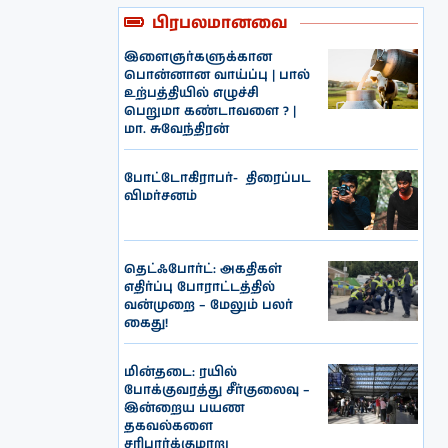
பிரபலமானவை
இளைஞர்களுக்கான
பொன்னான வாய்ப்பு | பால்
உற்பத்தியில் எழுச்சி
பெறுமா கண்டாவளை ? |
மா. சுவேந்திரன்
போட்டோகிராபர்- ‌ திரைப்பட
விமர்சனம்
தெட்ஃபோர்ட்: அகதிகள்
எதிர்ப்பு போராட்டத்தில்
வன்முறை – மேலும் பலர்
கைது!
மின்தடை: ரயில்
போக்குவரத்து சீர்குலைவு –
இன்றைய பயண
தகவல்களை
சரிபார்க்குமாறு