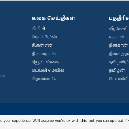
உலக செய்திகள்
பத்திர
பி.பி.சி
வீரகேசரி
றொய்ரேர்ஸ்
உதயன்
சி.என்.என்
தினகரன்
தி கார்டியன்
தினக்குரல
நியூஸ் ஸ்கை
தமிழ்மிரர்
டெய்லி மெயில்
தமிழன்
கை
பிரான்ஸ் 24
டெய்லிமிர
e your experience. We'll assume you're ok with this, but you can opt-out if 