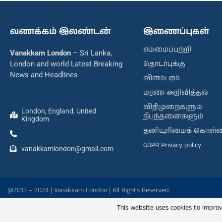
வணக்கம் இலண்டன்
இணைப்புகள்
எம்மைப்பற்றி
Vanakkam London
– Sri Lanka,
தொடர்புக்கு
London and world Latest Breaking
News and Headlines
விளம்பரம்
மரண அறிவித்தல்
விதிமுறைகளும்
London, England, United
நிபந்தனைகளும்
Kingdom
தனியுரிமைக் கொள்
GDPR Privacy policy
vanakkamlondon@gmail.com
@2013 – 2024 | Vanakkam London | All Rights Reserved.
This website uses cookies to improv