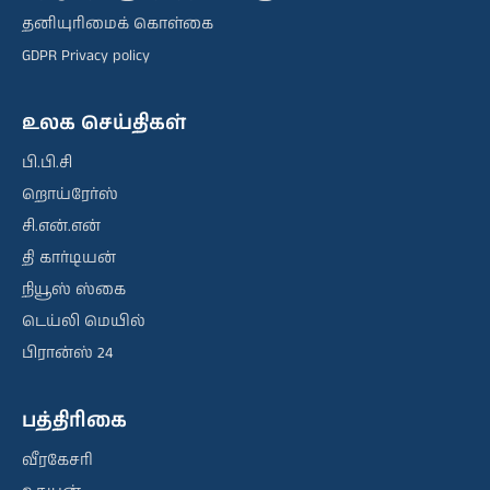
தனியுரிமைக் கொள்கை
GDPR Privacy policy
உலக செய்திகள்
பி.பி.சி
றொய்ரேர்ஸ்
சி.என்.என்
தி கார்டியன்
நியூஸ் ஸ்கை
டெய்லி மெயில்
பிரான்ஸ் 24
பத்திரிகை
வீரகேசரி