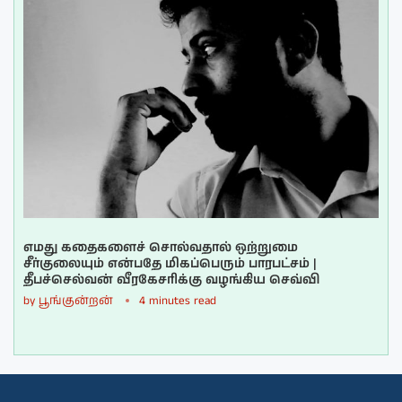
எமது கதைகளைச் சொல்வதால் ஒற்றுமை
சீர்குலையும் என்பதே மிகப்பெரும் பாரபட்சம் |
தீபச்செல்வன் வீரகேசரிக்கு வழங்கிய செவ்வி
by
பூங்குன்றன்
4 minutes read