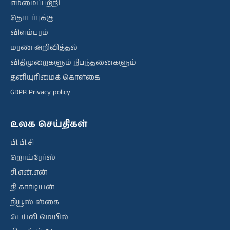
எம்மைப்பற்றி
தொடர்புக்கு
விளம்பரம்
மரண அறிவித்தல்
விதிமுறைகளும் நிபந்தனைகளும்
தனியுரிமைக் கொள்கை
GDPR Privacy policy
உலக செய்திகள்
பி.பி.சி
றொய்ரேர்ஸ்
சி.என்.என்
தி கார்டியன்
நியூஸ் ஸ்கை
டெய்லி மெயில்