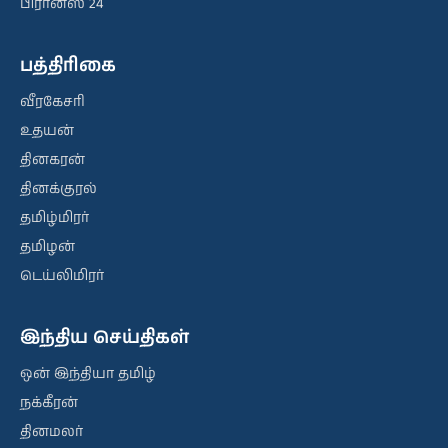
பிரான்ஸ் 24
பத்திரிகை
வீரகேசரி
உதயன்
தினகரன்
தினக்குரல்
தமிழ்மிரர்
தமிழன்
டெய்லிமிரர்
இந்திய செய்திகள்
ஒன் இந்தியா தமிழ்
நக்கீரன்
தினமலர்