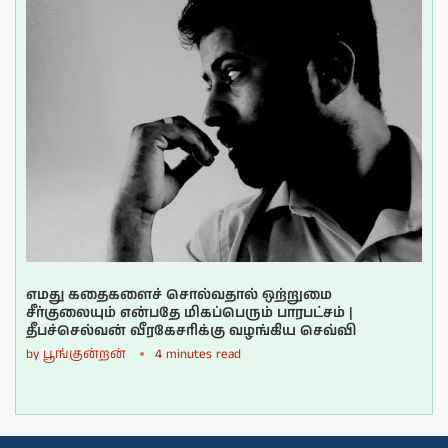
எமது கதைகளைச் சொல்வதால் ஒற்றுமை
சீர்குலையும் என்பதே மிகப்பெரும் பாரபட்சம் |
தீபச்செல்வன் வீரகேசரிக்கு வழங்கிய செவ்வி
by
பூங்குன்றன்
4 minutes read