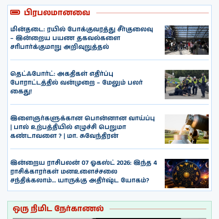
பிரபலமானவை
மின்தடை: ரயில் போக்குவரத்து சீர்குலைவு
– இன்றைய பயண தகவல்களை
சரிபார்க்குமாறு அறிவுறுத்தல்
தெட்ஃபோர்ட்: அகதிகள் எதிர்ப்பு
போராட்டத்தில் வன்முறை – மேலும் பலர்
கைது!
இளைஞர்களுக்கான பொன்னான வாய்ப்பு
| பால் உற்பத்தியில் எழுச்சி பெறுமா
கண்டாவளை ? | மா. சுவேந்திரன்
இன்றைய ராசிபலன் 07 ஓகஸ்ட் 2026: இந்த 4
ராசிக்காரர்கள் மனஉளைச்சலை
சந்திக்கலாம்… யாருக்கு அதிர்ஷ்ட யோகம்?
ஒரு நிமிட நேர்காணல்