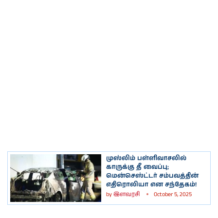
முஸ்லிம் பள்ளிவாசலில்
காருக்கு தீ வைப்பு;
மென்செஸ்ட்டர் சம்பவத்தின்
எதிரொலியா என சந்தேகம்!
by
இளவரசி
October 5, 2025