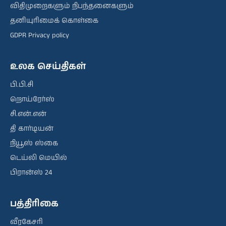
விதிமுறைகளும் நிபந்தனைகளும்
தனியுரிமைக் கொள்கை
GDPR Privacy policy
உலக செய்திகள்
பி.பி.சி
றொய்ரேர்ஸ்
சி.என்.என்
தி கார்டியன்
நியூஸ் ஸ்கை
டெய்லி மெயில்
பிரான்ஸ் 24
பத்திரிகை
வீரகேசரி