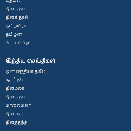
உதயன்
தினகரன்
தினக்குரல்
தமிழ்மிரர்
தமிழன்
டெய்லிமிரர்
இந்திய செய்திகள்
ஒன் இந்தியா தமிழ்
நக்கீரன்
தினமலர்
தினகரன்
மாலைமலர்
தினமணி
தினத்தந்தி