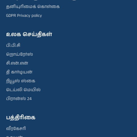
தனியுரிமைக் கொள்கை
GDPR Privacy policy
உலக செய்திகள்
பி.பி.சி
றொய்ரேர்ஸ்
சி.என்.என்
தி கார்டியன்
நியூஸ் ஸ்கை
டெய்லி மெயில்
பிரான்ஸ் 24
பத்திரிகை
வீரகேசரி