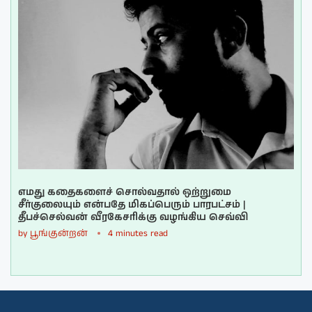
எமது கதைகளைச் சொல்வதால் ஒற்றுமை
சீர்குலையும் என்பதே மிகப்பெரும் பாரபட்சம் |
தீபச்செல்வன் வீரகேசரிக்கு வழங்கிய செவ்வி
by
பூங்குன்றன்
4 minutes read