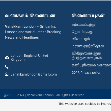
வணக்கம் இலண்டன்
இணைப்புகள்
எம்மைப்பற்றி
Vanakkam London
– Sri Lanka,
தொடர்புக்கு
London and world Latest Breaking
News and Headlines
விளம்பரம்
மரண அறிவித்தல்
விதிமுறைகளும்
London, England, United
நிபந்தனைகளும்
Kingdom
தனியுரிமைக் கொள்
GDPR Privacy policy
vanakkamlondon@gmail.com
@2013 – 2024 | Vanakkam London | All Rights Reserved.
This website uses cookies to improv