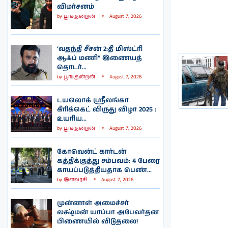
விமர்சனம்
by
பூங்குன்றன்
August 7, 2026
‘வதந்தி சீசன் 2:தி மிஸ்ட்ரி
ஆஃப் மணி” இணையத்
தொடர்...
by
பூங்குன்றன்
August 7, 2026
டயலொக் ஸ்ரீலங்கா
கிரிக்கெட் விருது விழா 2025 :
உயரிய...
by
பூங்குன்றன்
August 7, 2026
கோவென்ட் கார்டன்
கத்திக்குத்து சம்பவம்: 4 பேரை
காயப்படுத்தியதாக பெண்...
by
இளவரசி
August 7, 2026
முன்னாள் அமைச்சர்
லக்ஷ்மன் யாப்பா அபேவர்தன
பிணையில் விடுதலை!