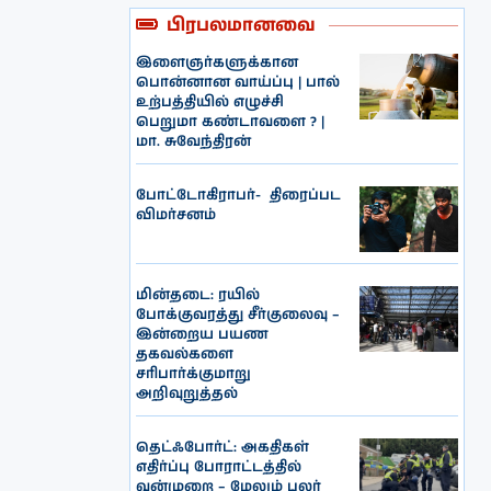
பிரபலமானவை
இளைஞர்களுக்கான
பொன்னான வாய்ப்பு | பால்
உற்பத்தியில் எழுச்சி
பெறுமா கண்டாவளை ? |
மா. சுவேந்திரன்
போட்டோகிராபர்- ‌ திரைப்பட
விமர்சனம்
மின்தடை: ரயில்
போக்குவரத்து சீர்குலைவு –
இன்றைய பயண
தகவல்களை
சரிபார்க்குமாறு
அறிவுறுத்தல்
தெட்ஃபோர்ட்: அகதிகள்
எதிர்ப்பு போராட்டத்தில்
வன்முறை – மேலும் பலர்