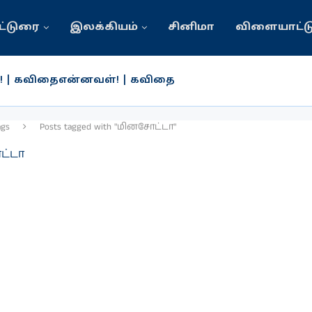
ட்டுரை
இலக்கியம்
சினிமா
விளையாட்ட
! | கவிதைஎன்னவள்! | கவிதை
்கால மனிதன்!
லாற்றில் சோழர்காலம் பொற்காலம் | பெருமாள் பிரமேத
 உழவே உலை ஆளும் தொழில் | ஞாரே
போலியோ முகாம்; இஸ்ரேல் தாக்குதலில் 49 பேர் பலி
 ஆன்மீக சிந்தனைகள்
ய அரசியலில் புதிய முகம் | யார் இந்த ஜொய்சி ஜோசப்? | சு
ல் கல்வியில் சமத்துவம் பேணப்படுகின்றதா? | இராமச்ச
ல் வவுனியா இறம்பைக்குளம் பாடசாலையின் பழைய ம
ags
Posts tagged with "மினசோட்டா"
ட்டா