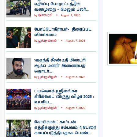
எதிர்ப்பு போராட்டத்தில்
வன்முறை – மேலும் பலர்...
by
இளவரசி
August 7, 2026
போட்டோகிராபர்- ‌ திரைப்பட
விமர்சனம்
by
பூங்குன்றன்
August 7, 2026
‘வதந்தி சீசன் 2:தி மிஸ்ட்ரி
ஆஃப் மணி” இணையத்
தொடர்...
by
பூங்குன்றன்
August 7, 2026
டயலொக் ஸ்ரீலங்கா
கிரிக்கெட் விருது விழா 2025 :
உயரிய...
by
பூங்குன்றன்
August 7, 2026
கோவென்ட் கார்டன்
கத்திக்குத்து சம்பவம்: 4 பேரை
காயப்படுத்தியதாக பெண்...