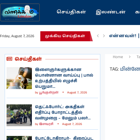
செய்திகள்
இலண்டன்
க
என்னவள்! 
Friday, August 7, 2026
முக்கிய செய்திகள்
பழைய கற்க
இந்தியவரலா
கவிதை | உ
காசாவில் போ
நல்ல சில 
பிரித்தானிய
இலங்கையில்
இலண்டனில்
Home
T
செய்திகள்
TAG:
மின்னே
இளைஞர்களுக்கான
பொன்னான வாய்ப்பு | பால்
உற்பத்தியில் எழுச்சி
பெறுமா...
by
பூங்குன்றன்
August 7, 2026
தெட்ஃபோர்ட்: அகதிகள்
எதிர்ப்பு போராட்டத்தில்
வன்முறை – மேலும் பலர்...
by
இளவரசி
August 7, 2026
போட்டோகிராபர்- ‌ திரைப்பட