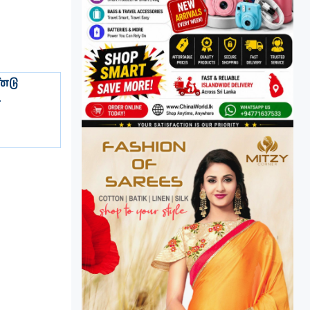
்டு
.