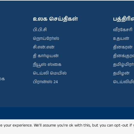
உலக செய்திகள்
பத்திர
பி.பி.சி
வீரகேசரி
றொய்ரேர்ஸ்
உதயன்
சி.என்.என்
தினகரன்
தி கார்டியன்
தினக்குரல
நியூஸ் ஸ்கை
தமிழ்மிரர்
டெய்லி மெயில்
தமிழன்
கை
பிரான்ஸ் 24
டெய்லிமிர
e your experience. We'll assume you're ok with this, but you can opt-out if 