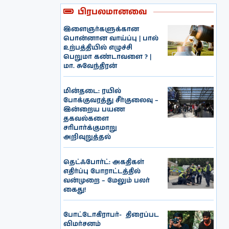
பிரபலமானவை
இளைஞர்களுக்கான
பொன்னான வாய்ப்பு | பால்
உற்பத்தியில் எழுச்சி
பெறுமா கண்டாவளை ? |
மா. சுவேந்திரன்
மின்தடை: ரயில்
போக்குவரத்து சீர்குலைவு –
இன்றைய பயண
தகவல்களை
சரிபார்க்குமாறு
அறிவுறுத்தல்
தெட்ஃபோர்ட்: அகதிகள்
எதிர்ப்பு போராட்டத்தில்
வன்முறை – மேலும் பலர்
கைது!
போட்டோகிராபர்- ‌ திரைப்பட
விமர்சனம்