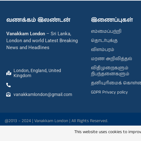
வணக்கம் இலண்டன்
இணைப்புகள்
எம்மைப்பற்றி
Vanakkam London
– Sri Lanka,
தொடர்புக்கு
London and world Latest Breaking
News and Headlines
விளம்பரம்
மரண அறிவித்தல்
விதிமுறைகளும்
London, England, United
நிபந்தனைகளும்
Kingdom
தனியுரிமைக் கொள்
GDPR Privacy policy
vanakkamlondon@gmail.com
@2013 – 2024 | Vanakkam London | All Rights Reserved.
This website uses cookies to improv