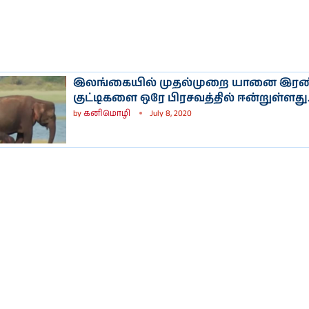
இலங்கையில் முதல்முறை யானை இரண
குட்டிகளை ஒரே பிரசவத்தில் ஈன்றுள்ளது
by
கனிமொழி
July 8, 2020