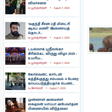
விமர்சனம்
by
பூங்குன்றன்
August 7, 2026
‘வதந்தி சீசன் 2:தி மிஸ்ட்ரி
ஆஃப் மணி” இணையத்
தொடர்...
by
பூங்குன்றன்
August 7, 2026
டயலொக் ஸ்ரீலங்கா
கிரிக்கெட் விருது விழா 2025 :
உயரிய...
by
பூங்குன்றன்
August 7, 2026
கோவென்ட் கார்டன்
கத்திக்குத்து சம்பவம்: 4 பேரை
காயப்படுத்தியதாக பெண்...
by
இளவரசி
August 7, 2026
முன்னாள் அமைச்சர்
லக்ஷ்மன் யாப்பா அபேவர்தன
பிணையில் விடுதலை!