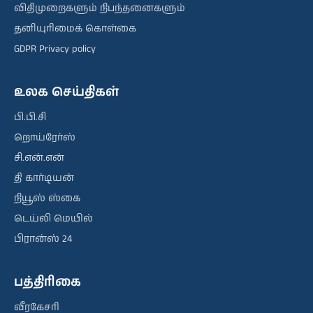
விதிமுறைகளும் நிபந்தனைகளும்
தனியுரிமைக் கொள்கை
GDPR Privacy policy
உலக செய்திகள்
பி.பி.சி
றொய்ரேர்ஸ்
சி.என்.என்
தி கார்டியன்
நியூஸ் ஸ்கை
டெய்லி மெயில்
பிரான்ஸ் 24
பத்திரிகை
வீரகேசரி