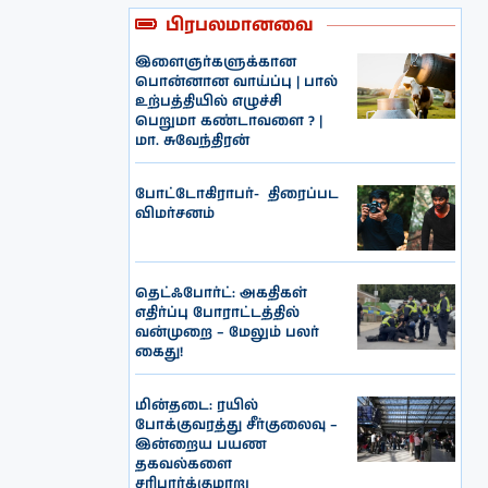
பிரபலமானவை
இளைஞர்களுக்கான
பொன்னான வாய்ப்பு | பால்
உற்பத்தியில் எழுச்சி
பெறுமா கண்டாவளை ? |
மா. சுவேந்திரன்
போட்டோகிராபர்- ‌ திரைப்பட
விமர்சனம்
தெட்ஃபோர்ட்: அகதிகள்
எதிர்ப்பு போராட்டத்தில்
வன்முறை – மேலும் பலர்
கைது!
மின்தடை: ரயில்
போக்குவரத்து சீர்குலைவு –
இன்றைய பயண
தகவல்களை
சரிபார்க்குமாறு