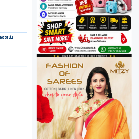
்ணெய்