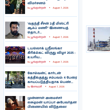
விமர்சனம்
by
பூங்குன்றன்
August 7, 2026
‘வதந்தி சீசன் 2:தி மிஸ்ட்ரி
ஆஃப் மணி” இணையத்
தொடர்...
by
பூங்குன்றன்
August 7, 2026
டயலொக் ஸ்ரீலங்கா
கிரிக்கெட் விருது விழா 2025 :
உயரிய...
by
பூங்குன்றன்
August 7, 2026
கோவென்ட் கார்டன்
கத்திக்குத்து சம்பவம்: 4 பேரை
காயப்படுத்தியதாக பெண்...
by
இளவரசி
August 7, 2026
முன்னாள் அமைச்சர்
லக்ஷ்மன் யாப்பா அபேவர்தன
பிணையில் விடுதலை!