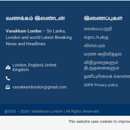
வணக்கம் இலண்டன்
இணைப்புகள்
எம்மைப்பற்றி
Vanakkam London
– Sri Lanka,
தொடர்புக்கு
London and world Latest Breaking
News and Headlines
விளம்பரம்
மரண அறிவித்தல்
விதிமுறைகளும்
London, England, United
நிபந்தனைகளும்
Kingdom
தனியுரிமைக் கொள்
GDPR Privacy policy
vanakkamlondon@gmail.com
@2013 – 2024 | Vanakkam London | All Rights Reserved.
This website uses cookies to improv