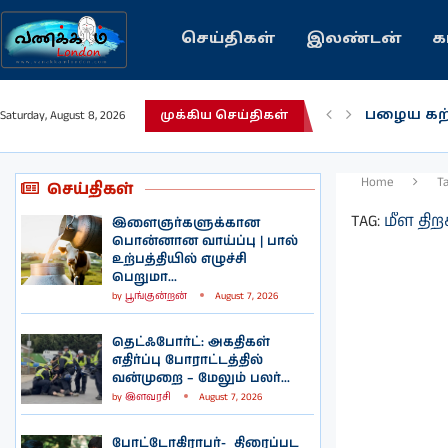
செய்திகள்
இலண்டன்
க
பழைய கற
Saturday, August 8, 2026
முக்கிய செய்திகள்
இந்தியவர
கவிதை |
காசாவில் 
நல்ல சில
பிரித்தானி
இலங்கையி
இலண்டனி
Home
T
செய்திகள்
TAG:
மீள திற
இளைஞர்களுக்கான
பொன்னான வாய்ப்பு | பால்
உற்பத்தியில் எழுச்சி
பெறுமா...
by
பூங்குன்றன்
August 7, 2026
தெட்ஃபோர்ட்: அகதிகள்
எதிர்ப்பு போராட்டத்தில்
வன்முறை – மேலும் பலர்...
by
இளவரசி
August 7, 2026
போட்டோகிராபர்- ‌ திரைப்பட