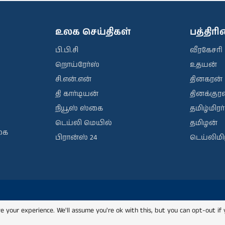
உலக செய்திகள்
பத்திர
பி.பி.சி
வீரகேசரி
றொய்ரேர்ஸ்
உதயன்
சி.என்.என்
தினகரன்
தி கார்டியன்
தினக்குரல
நியூஸ் ஸ்கை
தமிழ்மிரர்
டெய்லி மெயில்
தமிழன்
கை
பிரான்ஸ் 24
டெய்லிமிர
e your experience. We'll assume you're ok with this, but you can opt-out if 