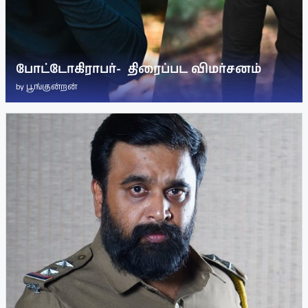
போட்டோகிராபர்- ‌ திரைப்பட விமர்சனம்
by
பூங்குன்றன்