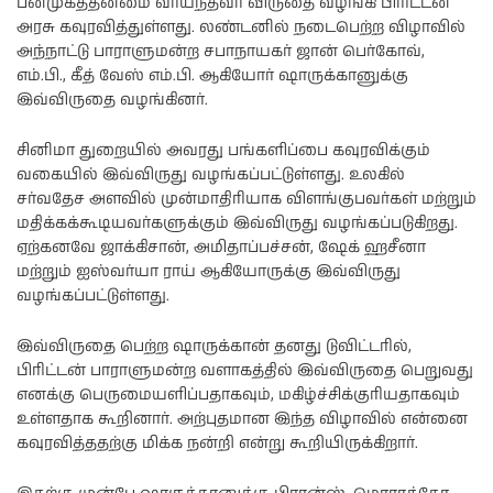
பன்முகத்தன்மை வாய்ந்தவர் விருதை வழங்கி பிரிட்டன்
அரசு கவுரவித்துள்ளது. லண்டனில் நடைபெற்ற விழாவில்
அந்நாட்டு பாராளுமன்ற சபாநாயகர் ஜான் பெர்கோவ்,
எம்.பி., கீத் வேஸ் எம்.பி. ஆகியோர் ஷாருக்கானுக்கு
இவ்விருதை வழங்கினர்.
சினிமா துறையில் அவரது பங்களிப்பை கவுரவிக்கும்
வகையில் இவ்விருது வழங்கப்பட்டுள்ளது. உலகில்
சர்வதேச அளவில் முன்மாதிரியாக விளங்குபவர்கள் மற்றும்
மதிக்கக்கூடியவர்களுக்கும் இவ்விருது வழங்கப்படுகிறது.
ஏற்கனவே ஜாக்கிசான், அமிதாப்பச்சன், ஷேக் ஹசீனா
மற்றும் ஐஸ்வர்யா ராய் ஆகியோருக்கு இவ்விருது
வழங்கப்பட்டுள்ளது.
இவ்விருதை பெற்ற ஷாருக்கான் தனது டுவிட்டரில்,
பிரிட்டன் பாராளுமன்ற வளாகத்தில் இவ்விருதை பெறுவது
எனக்கு பெருமையளிப்பதாகவும், மகிழ்ச்சிக்குரியதாகவும்
உள்ளதாக கூறினார். அற்புதமான இந்த விழாவில் என்னை
கவுரவித்ததற்கு மிக்க நன்றி என்று கூறியிருக்கிறார்.