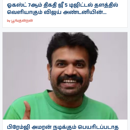
ஓகஸ்ட் 7ஆம் திகதி ஜீ 5 டிஜிட்டல் தளத்தில்
வெளியாகும் விஜய் அண்டனியின்...
by
பூங்குன்றன்
பிரேம்ஜி அமரன் நடிக்கும் பெயரிடப்படாத