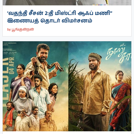
‘வதந்தி சீசன் 2:தி மிஸ்ட்ரி ஆஃப் மணி”
இணையத் தொடர் விமர்சனம்
by
பூங்குன்றன்