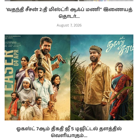
‘வதந்தி சீசன் 2:தி மிஸ்ட்ரி ஆஃப் மணி” இணையத்
தொடர்...
August 7, 2026
ஓகஸ்ட் 7ஆம் திகதி ஜீ 5 டிஜிட்டல் தளத்தில்
வெளியாகும்...