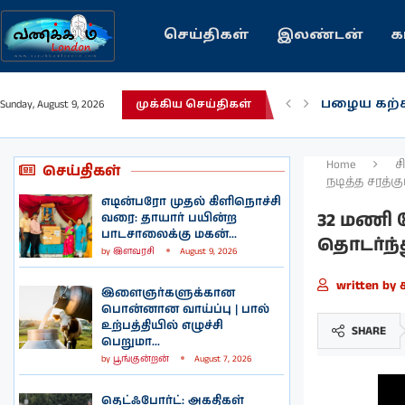
செய்திகள்
இலண்டன்
க
பழைய கற்
Sunday, August 9, 2026
முக்கிய செய்திகள்
இந்தியவரல
கவிதை | 
காசாவில் ப
நல்ல சில 
பிரித்தானிய
இலங்கையில்
இலண்டனில
Home
ச
செய்திகள்
நடித்த சரத்கு
எடின்பரோ முதல் கிளிநொச்சி
32 மணி ந
வரை: தாயார் பயின்ற
பாடசாலைக்கு மகன்...
தொடர்ந்த
by
இளவரசி
August 9, 2026
written by
இளைஞர்களுக்கான
பொன்னான வாய்ப்பு | பால்
உற்பத்தியில் எழுச்சி
SHARE
பெறுமா...
by
பூங்குன்றன்
August 7, 2026
தெட்ஃபோர்ட்: அகதிகள்