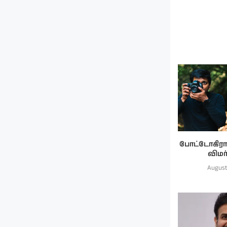
போட்டோகிராபர
விமர
August