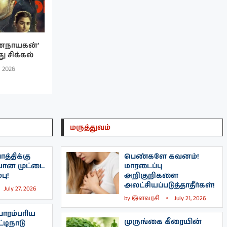
னநாயகன்’
து சிக்கல்
, 2026
மருத்துவம்
த்திக்கு
பெண்களே கவனம்!
யான முட்டை
மாரடைப்பு
பு!
அறிகுறிகளை
அலட்சியப்படுத்தாதீர்கள்!
July 27, 2026
by
இளவரசி
July 21, 2026
ாரம்பரிய
முருங்கை கீரையின்
்டிநாடு