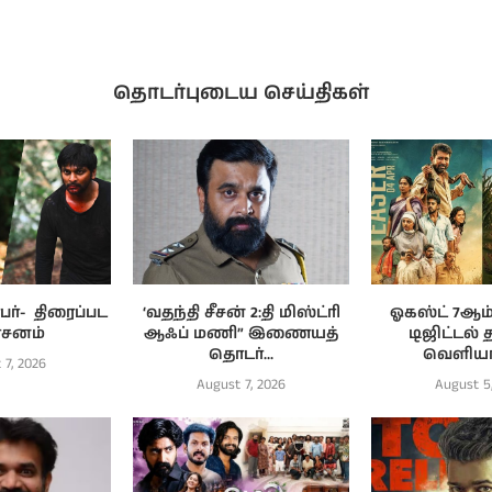
தொடர்புடைய செய்திகள்
்- ‌ திரைப்பட
‘வதந்தி சீசன் 2:தி மிஸ்ட்ரி
ஓகஸ்ட் 7ஆம் 
்சனம்
ஆஃப் மணி” இணையத்
டிஜிட்டல் 
தொடர்...
வெளியாக
 7, 2026
August 7, 2026
August 5