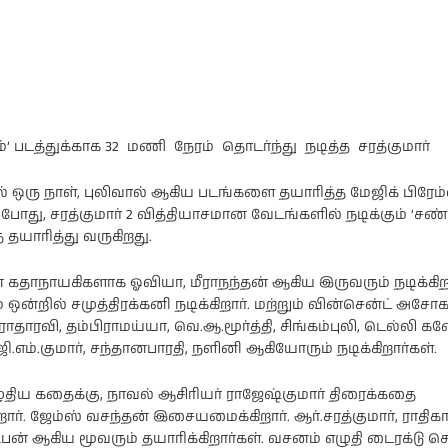
’ படத்துக்காக 32 மணி நேரம் தொடர்ந்து நடித்த சரத்குமார்
ஒரு நாள், புலிவால் ஆகிய படங்களை தயாரித்த மேஜிக் பிரேம்
போது, சரத்குமார் 2 வித்தியாசமான வேடங்களில் நடிக்கும் ‘சண்
தயாரித்து வருகிறது.
் கதாநாயகிகளாக ஓவியா, மீராநந்தன் ஆகிய இருவரும் நடிக்கிறா
் ஒன்றில் சமுத்திரக்கனி நடிக்கிறார். மற்றும் வின்சென்ட் அசோக
ராதாரவி, தம்பிராமய்யா, வெ.ஆ.மூர்த்தி, சிங்கம்புலி, டெல்லி க
ி.எம்.குமார், சந்தானபாரதி, நளினி ஆகியோரும் நடிக்கிறார்கள்.
ழுதிய கதைக்கு, நாவல் ஆசிரியர் ராஜேஷ்குமார் திரைக்கதை
றார். ஜேம்ஸ் வசந்தன் இசையமைக்கிறார். ஆர்.சரத்குமார், ராதிகா 
ீபன் ஆகிய மூவரும் தயாரிக்கிறார்கள். வசனம் எழுதி டைரக்டு செய