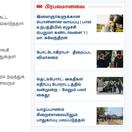
பிரபலமானவை
இளைஞர்களுக்கான
கட்ட
பொன்னான வாய்ப்பு | பால்
கொடுத்தார்.
உற்பத்தியில் எழுச்சி
பெறுமா கண்டாவளை ? |
மா. சுவேந்திரன்
ங்கி
போட்டோகிராபர்- ‌ திரைப்பட
ுக்குள்
விமர்சனம்
் நடித்துக்
தெட்ஃபோர்ட்: அகதிகள்
னைவரும்
எதிர்ப்பு போராட்டத்தில்
வன்முறை – மேலும் பலர்
கைது!
யாழ்ப்பாணம்
சிறைச்சாலையிலும்
பாதுகாப்பு பலப்படுத்தல்