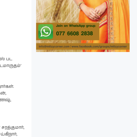
ஸ் பட
டமாருதம்’
ர்கள்.
ன்,
ணேஷ்,
சரத்குமார்,
்கிறார்,