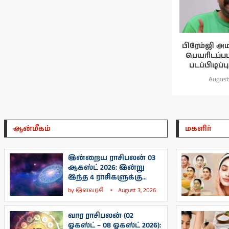
பிரேம்ஜி அம
பெயரிடப்பட
படப்பிடிப்
August
ஆன்மீகம்
மகளிர்
இன்றைய ராசிபலன் 03
ஆகஸ்ட் 2026: இன்று
இந்த 4 ராசிகளுக்கு...
by
இளவரசி
August 3, 2026
வார ராசிபலன் (02
ஓகஸ்ட் – 08 ஓகஸ்ட் 2026):