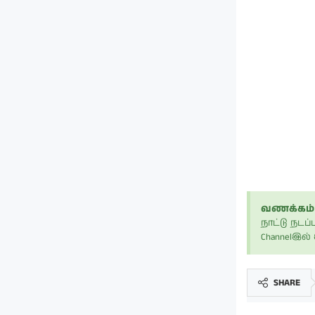
வணக்கம் 
நாட்டு நட
Channelஇல
SHARE