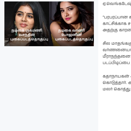
ஏ.வெங்கடேஷ்
”பரபரப்பான 
காட்சிக்காக 
அதற்கு காரண
நடிகை ருக்மணி
நடிகை வாணி
நடிகை ருக்மண
வசந்தின்
போஜனின்
வசந்த்தின்
பு
புகைப்படத்தொகுப்பு
புகைப்படத்தொகுப்பு
புகைப்படத்தொகு
சில மாதங்கள
வர்ணனையாளரா
மீராநந்தனை உ
படப்பிடிப்பை
கதாநாயகன் சர
கொடுத்தார்.
மலர் கொத்து