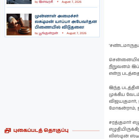
by
இளவரசி
August 7, 2026
முன்னாள் அமைச்சர்
லக்ஷ்மன் யாப்பா அபேவர்தன
பிணையில் விடுதலை!
by
பூங்குன்றன்
August 7, 2026
‘சண்டமாருதம்
சென்னையில் 
நிறுவனம் இப்
என்ற படத்தை 
இந்த படத்தின
முக்கிய வேடம
விஜயகுமார், 
மோகன்ராம், ஜ
சரத்குமார் எ
எழுதியிருக்கி
புகைப்படத் தொகுப்பு
லிஸ்டின் ஸ்ட