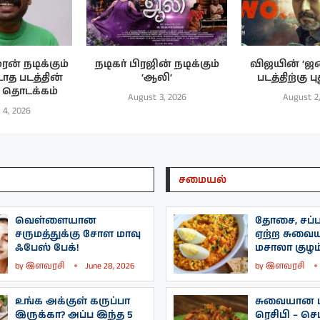
ரன் நடிக்கும்
நடிகர் பிரஜின் நடிக்கும்
விஜயின் ‘ஜ
ாத படத்தின்
‘ஆலி’
படத்திற்கு பு
பு தொடக்கம்
August 3, 2026
August 2
 4, 2026
சமையல்
வெள்ளையான
தோசை, சப்பா
சருமத்துக்கு சோள மாவு
ஏற்ற சுவை
ஃபேஸ் பேக்!
மசாலா குழம்
by
இளவரசி
June 28, 2026
by
இளவரசி
உங்க அக்குள் கருப்பா
சுவையான ப
இருக்கா? அப்ப இந்த 5
ரெசிபி – செட