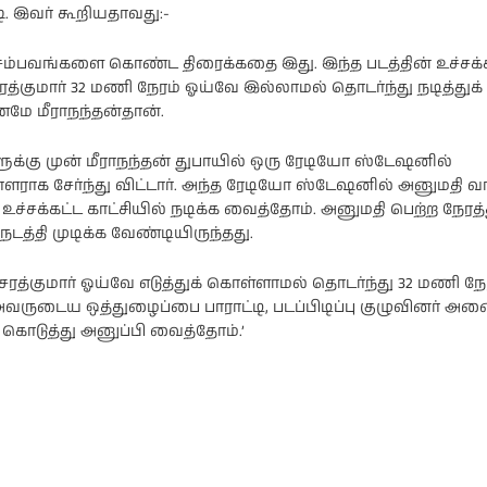
. இவர் கூறியதாவது:-
சம்பவங்களை கொண்ட திரைக்கதை இது. இந்த படத்தின் உச்சக்
சரத்குமார் 32 மணி நேரம் ஓய்வே இல்லாமல் தொடர்ந்து நடித்துக் 
மே மீராநந்தன்தான்.
ி
நடிகை ராஷி
நடிகை
கண்ணாவின்
பிரணிதாவின்
ப்பு
புகைப்படத்தொகுப்பு
புகைப்படத்தொகுப்பு
ுக்கு முன் மீராநந்தன் துபாயில் ஒரு ரேடியோ ஸ்டேஷனில்
க சேர்ந்து விட்டார். அந்த ரேடியோ ஸ்டேஷனில் அனுமதி வா
ச்சக்கட்ட காட்சியில் நடிக்க வைத்தோம். அனுமதி பெற்ற நேரத்த
 நடத்தி முடிக்க வேண்டியிருந்தது.
த்குமார் ஓய்வே எடுத்துக் கொள்ளாமல் தொடர்ந்து 32 மணி நேரம
 அவருடைய ஒத்துழைப்பை பாராட்டி, படப்பிடிப்பு குழுவினர் அ
 கொடுத்து அனுப்பி வைத்தோம்.’