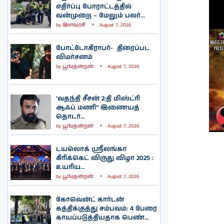
எதிர்ப்பு போராட்டத்தில்
வன்முறை – மேலும் பலர்...
by
இளவரசி
August 7, 2026
போட்டோகிராபர்- ‌ திரைப்பட
விமர்சனம்
by
பூங்குன்றன்
August 7, 2026
‘வதந்தி சீசன் 2:தி மிஸ்ட்ரி
ஆஃப் மணி” இணையத்
தொடர்...
by
பூங்குன்றன்
August 7, 2026
டயலொக் ஸ்ரீலங்கா
கிரிக்கெட் விருது விழா 2025 :
உயரிய...
by
பூங்குன்றன்
August 7, 2026
கோவென்ட் கார்டன்
கத்திக்குத்து சம்பவம்: 4 பேரை
காயப்படுத்தியதாக பெண்...