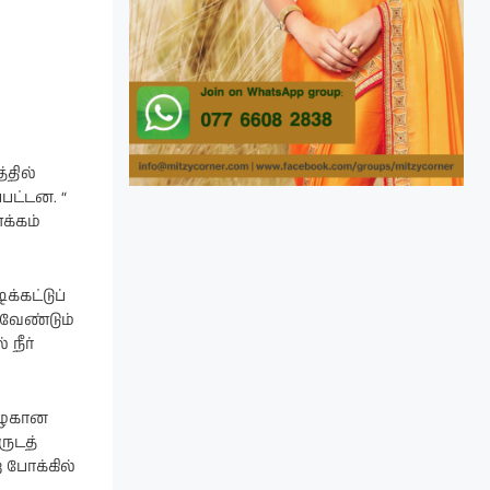
்தில்
பட்டன. “
க்கம்
க்கட்டுப்
 வேண்டும்
நீர்
 அழகான
ுடத்
 போக்கில்