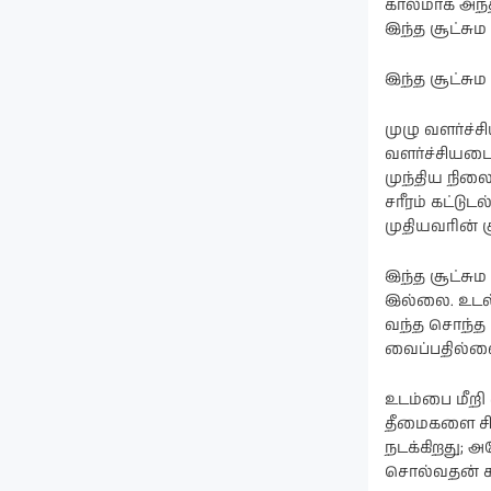
காலமாக அந்த
இந்த சூட்சும 
இந்த சூட்சும 
முழு வளர்ச்ச
வளர்ச்சியடைந
முந்திய நிலை
சரீரம் கட்ட
முதியவரின் சூ
இந்த சூட்சு
இல்லை. உடல
வந்த சொந்த ப
வைப்பதில்லை
உடம்பை மீறி 
தீமைகளை சில
நடக்கிறது; அ
சொல்வதன் க