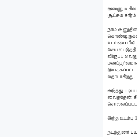
இன்னும் சில
சூட்சும சரீர
நாம் அனுதின
கொண்டிருக்கி
உடம்பை மீறி 
செயல்படுத்த
விருப்பு வெ
மனப்பூர்வமா
இயக்கப்பட்ட
தொடர்கிறது.. 
அடுத்து படிப்ப
வைத்தேன். சி
சொல்லப்பட்
இந்த உடம்பு 
நடத்துனர் பய