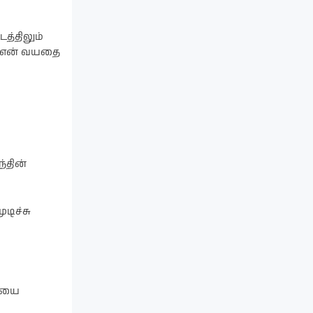
த்திலும்
ில் என் வயதை
்தின்
ுடிச்சு
தையை