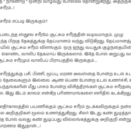
 “ நானோடு ” ஒன்றி வாழ்வது போலவே தோன்றுகிறது. அதற்குக
சரீரம்…!
சரீரம் எப்படி இருக்கும்?
ியடைந்த ஸ்தூல சரீரமே சூட்சும சரீரத்தின் வடிவமாகும். முழு
்த பிறகு தேகத்துக்கு தேய்மானம் வந்து விடுகிறது. தேய்மானத்த
யில் சூட்சும சரீரம் விளங்கும். ஒரு ஐந்து வயதுக் குழந்தையின்
ுடல் கொண்ட வாலிப தேகமாய் இருக்கலாம். இதே போல் அறுபது 
ட்சும சரீரமும் வாலிபப் பிராயத்தில் இருக்கும்….
ம சரீரத்துக்கு பசி, பிணி, மூப்பு, மரண அவஸ்தை போன்ற உடல் 
் தேவைகளும் இல்லை. ஆண் பெண் போன்ற உடல் உணர்ச்சி, உ
ந்தங்களின் மீது பாசம் போன்ற விசித்திரங்கள் சூட்சும சரீரத்த
. இது இடம் காலம் என்கிற பரிணாமங்களை எளிதில் கடக்கிறது
எதிர்காலத்தில் பயணிக்கும் சூட்சும சரீரம் நடக்கவிருக்கும் நன
 அறிகுறிகள் மூலம் உணர்த்துகிறது. சிலர் இடது கண் துடித்தா
தே போல் வலது கண் துடிப்பது வில்லங்கத்துக்கு அறிகுறி என்று
ாரணம் இதுதான்….!