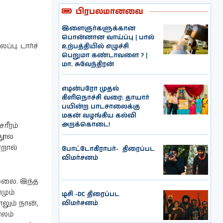
பிரபலமானவை
இளைஞர்களுக்கான
பொன்னான வாய்ப்பு | பால்
்பு. டார்ச்
உற்பத்தியில் எழுச்சி
பெறுமா கண்டாவளை ? |
மா. சுவேந்திரன்
எடின்பரோ முதல்
கிளிநொச்சி வரை: தாயார்
பயின்ற பாடசாலைக்கு
மகன் வழங்கிய கல்வி
அறக்கொடை!
ரீரம்
்தூல
்றால்
போட்டோகிராபர்- ‌ திரைப்பட
விமர்சனம்
ல்லை. இந்த
மும்
டிசி -DC திரைப்பட
விமர்சனம்
ாலும் நான்,
ாலம்