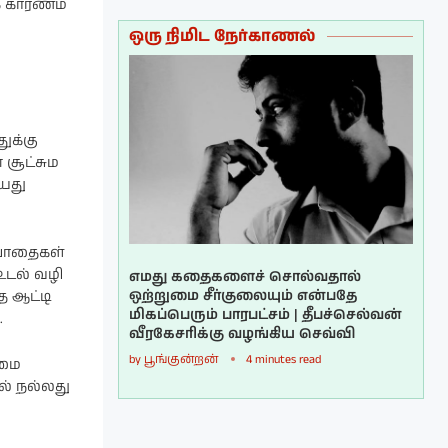
் காரணம்
ஒரு நிமிட நேர்காணல்
ுக்கு
 சூட்சும
வயது
உபாதைகள்
டல் வழி
எமது கதைகளைச் சொல்வதால்
ஒற்றுமை சீர்குலையும் என்பதே
ை ஆட்டி
மிகப்பெரும் பாரபட்சம் | தீபச்செல்வன்
.
வீரகேசரிக்கு வழங்கிய செவ்வி
by
பூங்குன்றன்
4 minutes read
்மை
ல் நல்லது