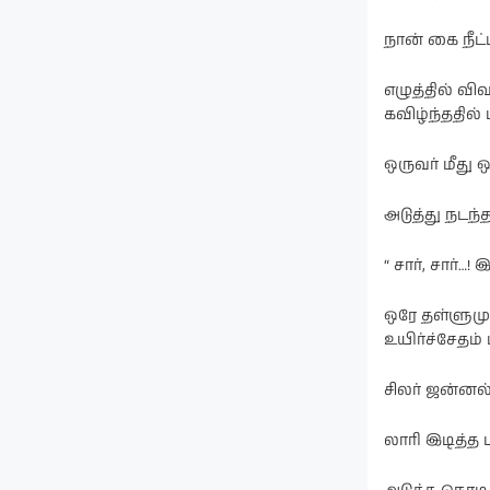
நான் கை நீட்
எழுத்தில் வி
கவிழ்ந்ததில
ஒருவர் மீது 
அடுத்து நடந
“ சார், சார்…!
ஒரே தள்ளுமுள்
உயிர்ச்சேதம் 
சிலர் ஜன்னல
லாரி இடித்த ப