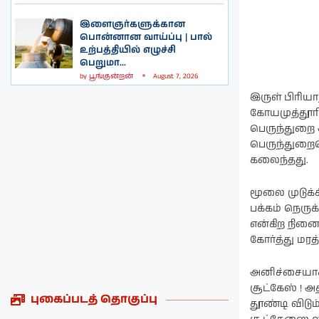
இளைஞர்களுக்கான
பொன்னான வாய்ப்பு | பால்
உற்பத்தியில் எழுச்சி
பெறுமா...
by
பூங்குன்றன்
August 7, 2026
இருள் பிரி
கோயமுத்தூரில
பெருந்துறை அ
பெருந்துறையெ
கலைந்தது.
மூலை முடுக்கி
பக்கம் நெருக
என்கிற நினை
கோர்த்து மரத
அனிச்சையாக 
சூட்கேஸ் ! 
புகைப்படத் தொகுப்பு
தூண்டி விடும