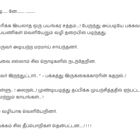
டி…… னே……… ………..
வரிக்க இயலாத ஒரு பயங்கர சத்தம்….! பேருந்து அப்படியே பக்கவா
் பயணிகள் வெளியேறும் வழி தரையில் படிந்தது.
ஒருவர் அடியற்ற மரமாய் சாய்ந்தனர்.
்தவை எல்லாம் சில நொடிகளில் நடந்தேறின.
 இவர் இறந்துட்டார்.. “ – பக்கத்து இருக்கைக்காரரின் கதறல்..!
ளு.. ! அலறல்…! முண்டியடித்து தப்பிக்க முயற்சித்ததில் ஏற்பட்ட
மற்றும் காயங்கள்… !
் வழியாக வெளியேறினர்.
க்கம் சில தீப்பொறிகள் தென்பட்டன…..! ! ! !