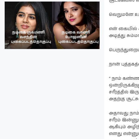
சூட்கேஸை லவ
வெறுமனே உட்
என் கையில் சி
நடிகை வாணி
நடிகை ருக்மணி
நடிகை ராஷி
அடித்து சும்
போஜனின்
வசந்த்தின்
கண்ணாவின்
பு
புகைப்படத்தொகுப்பு
புகைப்படத்தொகுப்பு
புகைப்படத்தொகு
பெருந்துறைய
நான் புத்தகத்
“ நாம் கண்ணா
ஒன்றிருக்கிற
சரீரத்தில் 
அதற்கு சூட்ச
அதாவது நாம்
சரீரம் இன்ன
ஆகியும் அழிந
எனது என்னும