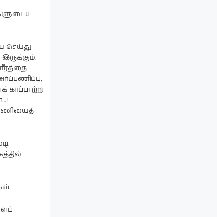
ர்களுடைய
ே செய்து
இருக்கும்.
சரீரத்தை
்ப்பணிப்பு,
் காப்பாற்ற
…!
ு பணியைத்
ூடி
த்தில்
ள்.
ளைப்