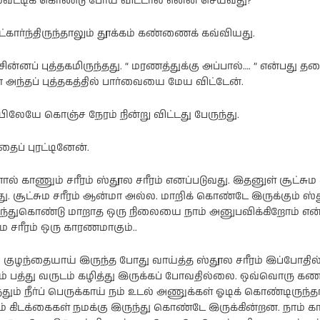
ட்டிக் கொண்டு போய் விட்டால் என்ன செய்வது?
கார்ந்திருந்தாலும் தூக்கம் கண்ணைக் கவ்வியது.
ன்னப் புத்தகமிருந்தது. “ மரணத்துக்கு அப்பால்…. ” என்பது தலைப
நடிகை
மா அந்தப் புத்தகத்தில் பார்வையை மேய விட்டேன்.
பிரணிதாவின்
ப்பு
புகைப்படத்தொகுப்பு
ிலேயே கொஞ்ச நேரம் நின்று விட்டது பேருந்து.
தைப் புரட்டினேன்.
ல் காணும் சரீரம் ஸ்தூல சரீரம் எனப்படுவது. இதனுள் சூட்சும ச
து. சூட்சும சரீரம் ஆன்மா அல்ல. மாறிக் கொண்டே இருக்கும் ஸ
இருந்துகொண்டு மாறாத ஒரு நிலையை நாம் அனுபவிக்கிறோம் என
ும சரீரம் ஒரு காரணமாகும்..
 குழந்தையாய் இருந்த போது வாய்த்த ஸ்தூல சரீரம் இப்போதி
ும் பத்து வருடம் கழித்து இருக்கப் போவதில்லை. ஒவ்வொரு கண
்தும் நீர்ப் பெருக்காய் நம் உடல் அணுக்கள் ஓடிக் கொண்டிருந்த
் கிடக்கைகள் நமக்கு இருந்து கொண்டே இருக்கின்றன. நாம் க