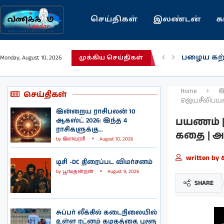
செய்திகள்
இலண்டன்
க
இந்தியவர
Monday, August 10, 2026
முக்கிய செய்திகள்
கவிதை |
காசாவில் 
நல்ல சில
பிரித்தானி
இலங்கையில
இலண்டனில
Home
இ
செய்திகள்
ஜெயசீலி
பயண
இன்றைய ராசிபலன் 10
பயணம் |
ஆகஸ்ட் 2026: இந்த 4
ராசிகளுக்கு...
கதை | 
by
இளவரசி
August 10, 2026
written by
டிசி -DC திரைப்பட விமர்சனம்
by
பூங்குன்றன்
August 9, 2026
SHARE
சுப்பர் லீக்கில் கடைநிலையில்
உள்ள ரட்னம் கழகத்தை புளூ