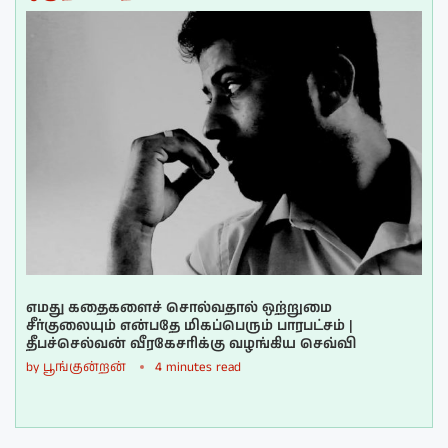
எமது கதைகளைச் சொல்வதால் ஒற்றுமை
சீர்குலையும் என்பதே மிகப்பெரும் பாரபட்சம் |
தீபச்செல்வன் வீரகேசரிக்கு வழங்கிய செவ்வி
by
பூங்குன்றன்
4 minutes read