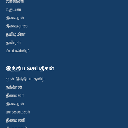
வீரகேசரி
உதயன்
தினகரன்
தினக்குரல்
தமிழ்மிரர்
தமிழன்
டெய்லிமிரர்
இந்திய செய்திகள்
ஒன் இந்தியா தமிழ்
நக்கீரன்
தினமலர்
தினகரன்
மாலைமலர்
தினமணி