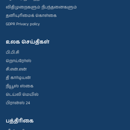
விதிமுறைகளும் நிபந்தனைகளும்
தனியுரிமைக் கொள்கை
GDPR Privacy policy
உலக செய்திகள்
பி.பி.சி
றொய்ரேர்ஸ்
சி.என்.என்
தி கார்டியன்
நியூஸ் ஸ்கை
டெய்லி மெயில்
பிரான்ஸ் 24
பத்திரிகை