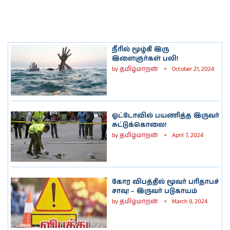
நீரில் மூழ்கி இரு
இளைஞர்கள் பலி!
by
தமிழ்மாறன்
October 21, 2024
ஓட்டோவில் பயணித்த இருவர்
சுட்டுக்கொலை!
by
தமிழ்மாறன்
April 7, 2024
கோர விபத்தில் மூவர் பரிதாபச்
சாவு! – இருவர் படுகாயம்
by
தமிழ்மாறன்
March 9, 2024