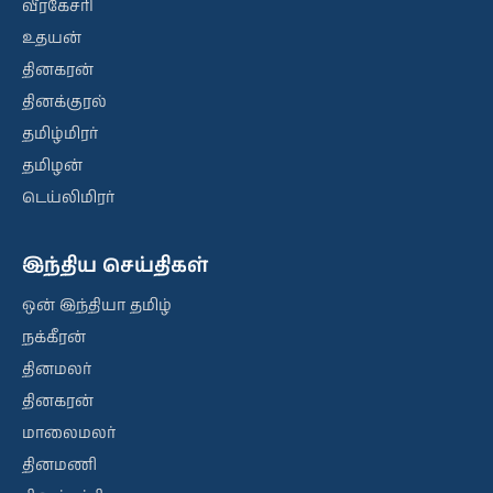
வீரகேசரி
உதயன்
தினகரன்
தினக்குரல்
தமிழ்மிரர்
தமிழன்
டெய்லிமிரர்
இந்திய செய்திகள்
ஒன் இந்தியா தமிழ்
நக்கீரன்
தினமலர்
தினகரன்
மாலைமலர்
தினமணி