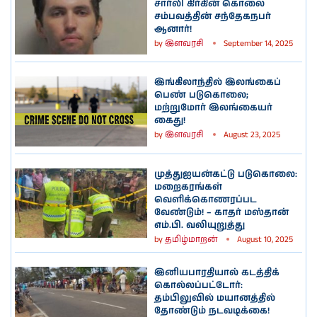
சார்லி கிர்கின் கொலை
சம்பவத்தின் சந்தேகநபர்
ஆனார்!
by
இளவரசி
September 14, 2025
இங்கிலாந்தில் இலங்கைப்
பெண் படுகொலை;
மற்றுமோர் இலங்கையர்
கைது!
by
இளவரசி
August 23, 2025
முத்துஐயன்கட்டு படுகொலை:
மறைகரங்கள்
வெளிக்கொணரப்பட
வேண்டும்! – காதர் மஸ்தான்
எம்.பி. வலியுறுத்து
by
தமிழ்மாறன்
August 10, 2025
இனியபாரதியால் கடத்திக்
கொல்லப்பட்டோர்:
தம்பிலுவில் மயானத்தில்
தோண்டும் நடவடிக்கை!