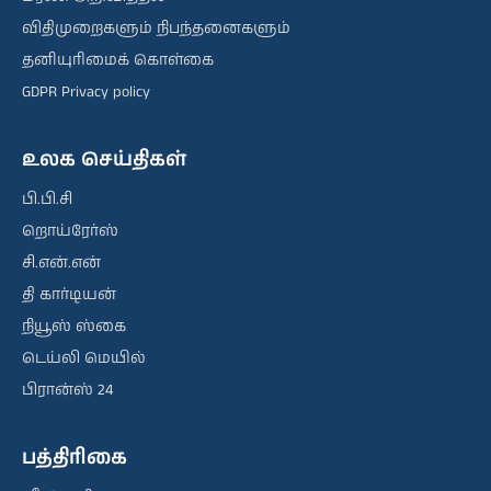
விதிமுறைகளும் நிபந்தனைகளும்
தனியுரிமைக் கொள்கை
GDPR Privacy policy
உலக செய்திகள்
பி.பி.சி
றொய்ரேர்ஸ்
சி.என்.என்
தி கார்டியன்
நியூஸ் ஸ்கை
டெய்லி மெயில்
பிரான்ஸ் 24
பத்திரிகை