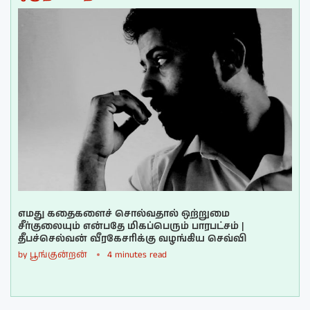
எமது கதைகளைச் சொல்வதால் ஒற்றுமை
சீர்குலையும் என்பதே மிகப்பெரும் பாரபட்சம் |
தீபச்செல்வன் வீரகேசரிக்கு வழங்கிய செவ்வி
by
பூங்குன்றன்
4 minutes read