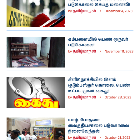
படுகொலை செய்த மனைவி!
by
தமிழ்மாறன்
December 4, 2023
கம்பளையில் பெண் ஒருவர்
படுகொலை!
by
தமிழ்மாறன்
November 11, 2023
கிளிநொச்சியில் இளம்
குடும்பஸ்தர் கொலை: பெண்
உட்பட மூவர் கைது!
by
தமிழ்மாறன்
October 28, 2023
யாழ். போதனா
வைத்தியசாலை படுகொலை
நினைவேந்தல்!
by
தமிழ்மாறன்
October 21, 2023