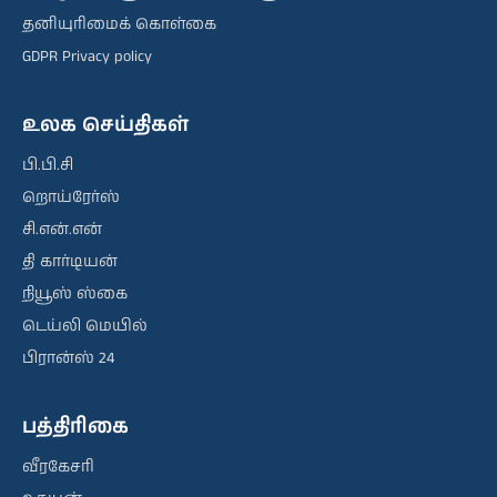
தனியுரிமைக் கொள்கை
GDPR Privacy policy
உலக செய்திகள்
பி.பி.சி
றொய்ரேர்ஸ்
சி.என்.என்
தி கார்டியன்
நியூஸ் ஸ்கை
டெய்லி மெயில்
பிரான்ஸ் 24
பத்திரிகை
வீரகேசரி