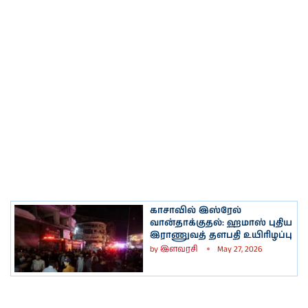
காசாவில் இஸ்ரேல்
வான்தாக்குதல்: ஹமாஸ் புதிய
இராணுவத் தளபதி உயிரிழப்பு
by
இளவரசி
May 27, 2026