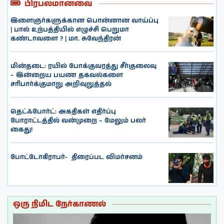
பிரபலமானவை
இளைஞர்களுக்கான பொன்னான வாய்ப்பு
| பால் உற்பத்தியில் எழுச்சி பெறுமா
கண்டாவளை ? | மா. சுவேந்திரன்
மின்தடை: ரயில் போக்குவரத்து சீர்குலைவு
– இன்றைய பயண தகவல்களை
சரிபார்க்குமாறு அறிவுறுத்தல்
தெட்ஃபோர்ட்: அகதிகள் எதிர்ப்பு
போராட்டத்தில் வன்முறை – மேலும் பலர்
கைது!
போட்டோகிராபர்- ‌ திரைப்பட விமர்சனம்
ஒரு நிமிட நேர்காணல்