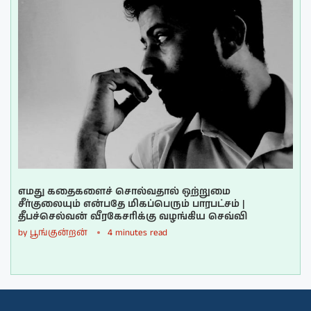
எமது கதைகளைச் சொல்வதால் ஒற்றுமை
சீர்குலையும் என்பதே மிகப்பெரும் பாரபட்சம் |
தீபச்செல்வன் வீரகேசரிக்கு வழங்கிய செவ்வி
by
பூங்குன்றன்
4 minutes read