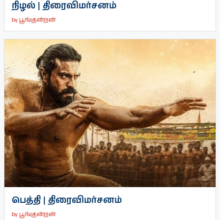
நிழல் | திரைவிமர்சனம்
by
பூங்குன்றன்
பெத்தி | திரைவிமர்சனம்
by
பூங்குன்றன்