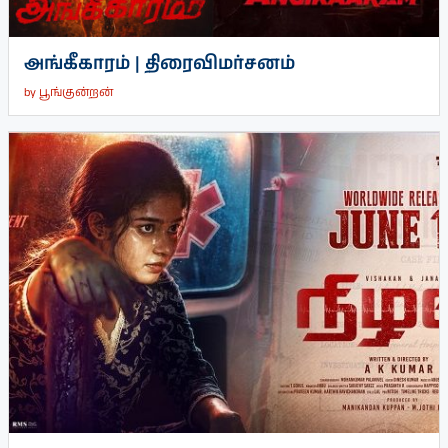
அங்கீகாரம் | திரைவிமர்சனம்
by
பூங்குன்றன்