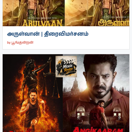
அருள்வான் | திரைவிமர்சனம்
by
பூங்குன்றன்