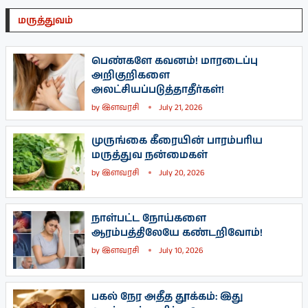
மருத்துவம்
பெண்களே கவனம்! மாரடைப்பு
அறிகுறிகளை
அலட்சியப்படுத்தாதீர்கள்!
by
இளவரசி
July 21, 2026
முருங்கை கீரையின் பாரம்பரிய
மருத்துவ நன்மைகள்
by
இளவரசி
July 20, 2026
நாள்பட்ட நோய்களை
ஆரம்பத்திலேயே கண்டறிவோம்!
by
இளவரசி
July 10, 2026
பகல் நேர அதீத தூக்கம்: இது