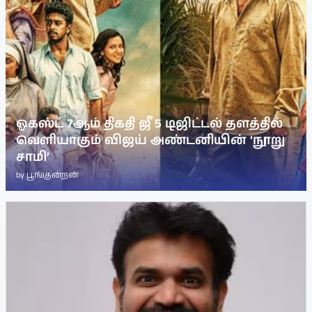
ஓகஸ்ட் 7ஆம் திகதி ஜீ 5 டிஜிட்டல் தளத்தில்
வெளியாகும் விஜய் அண்டனியின் ‘நூறு
சாமி’
by
பூங்குன்றன்