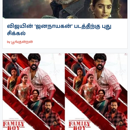
விஜயின் ‘ஜனநாயகன்’ படத்திற்கு புது
சிக்கல்
by
பூங்குன்றன்