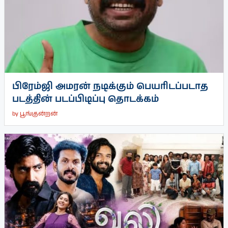
பிரேம்ஜி அமரன் நடிக்கும் பெயரிடப்படாத
படத்தின் படப்பிடிப்பு தொடக்கம்
by
பூங்குன்றன்