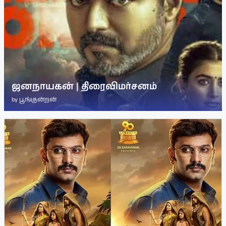
ஜனநாயகன் | திரைவிமர்சனம்
by
பூங்குன்றன்