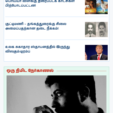
பொய்யா விளக்கு திரைப்படக் காட்சிகள்
பிற்போடப்பட்டன!
குட்டிமணி – தங்கத்துரைக்கு சிலை
அமைப்பதற்கான தடை நீக்கம்!
உலக சுகாதார ஸ்தாபனத்தில் இருந்து
விலகும்:டிரம்ப்
ஒரு நிமிட நேர்காணல்