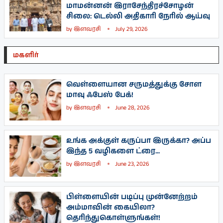
மாமன்னன் இராசேந்திரச்சோழன்
சிலை: டெல்லி அதிகாரி நேரில் ஆய்வு
by
இளவரசி
July 29, 2026
மகளிர்
வெள்ளையான சருமத்துக்கு சோள
மாவு ஃபேஸ் பேக்!
by
இளவரசி
June 28, 2026
உங்க அக்குள் கருப்பா இருக்கா? அப்ப
இந்த 5 வழிகளை ட்ரை...
by
இளவரசி
June 23, 2026
பிள்ளையின் படிப்பு முன்னேற்றம்
அம்மாவின் கையிலா?
தெரிந்துகொள்ளுங்கள்!