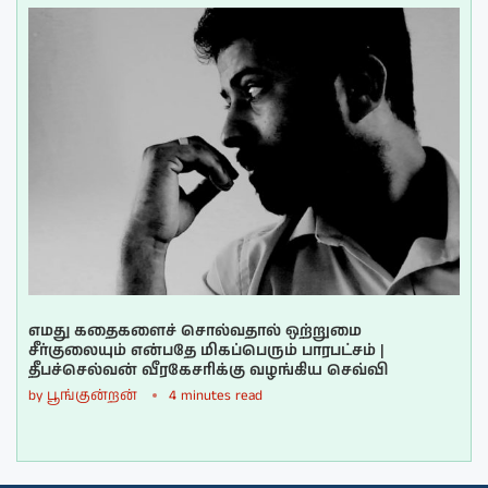
எமது கதைகளைச் சொல்வதால் ஒற்றுமை
சீர்குலையும் என்பதே மிகப்பெரும் பாரபட்சம் |
தீபச்செல்வன் வீரகேசரிக்கு வழங்கிய செவ்வி
by
பூங்குன்றன்
4 minutes read