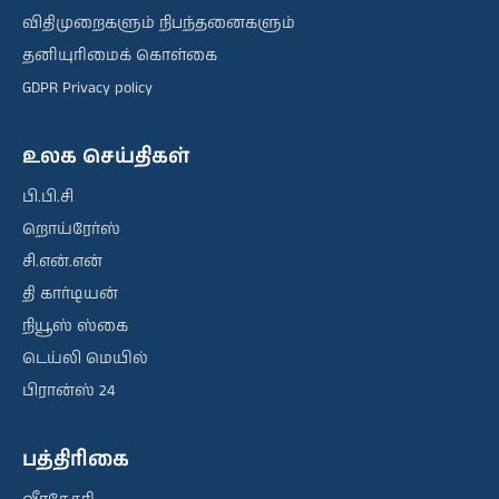
விதிமுறைகளும் நிபந்தனைகளும்
தனியுரிமைக் கொள்கை
GDPR Privacy policy
உலக செய்திகள்
பி.பி.சி
றொய்ரேர்ஸ்
சி.என்.என்
தி கார்டியன்
நியூஸ் ஸ்கை
டெய்லி மெயில்
பிரான்ஸ் 24
பத்திரிகை