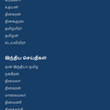
வீரகேசரி
உதயன்
தினகரன்
தினக்குரல்
தமிழ்மிரர்
தமிழன்
டெய்லிமிரர்
இந்திய செய்திகள்
ஒன் இந்தியா தமிழ்
நக்கீரன்
தினமலர்
தினகரன்
மாலைமலர்
தினமணி
தினத்தந்தி