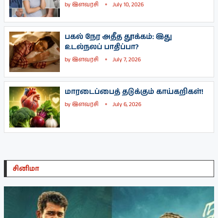
by
இளவரசி
July 10, 2026
பகல் நேர அதீத தூக்கம்: இது
உடல்நலப் பாதிப்பா?
by
இளவரசி
July 7, 2026
மாரடைப்பைத் தடுக்கும் காய்கறிகள்!
by
இளவரசி
July 6, 2026
சினிமா