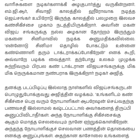
வாரிசுகளை நடிகர்களாக்கி அழகுபார்த்து வருகின்றனர்.
எம்.ஜி.ஆர், சிவாஜி காலத்தில் ஹீரோவாக நடித்த
ஜெய்சங்கர் உயிரோடு இருந்த காலத்தில் பலமுறை இலவச
கண்சிகிச்சை முகாம் நடத்தியிருக்கிறார். அவரின் மகன்
விஜய் சங்கருக்கு நல்ல அழகான தோற்றம் இருந்தும்
மகனை சினிமாவில் நடிக்க அனுமதிக்கவில்லை.
‘என்னோடு சினிமா தொழில் போகட்டும் உன்னை
கண்ணொளி தரும் டாக்டராக்கப்போகிறேன்’ எனக் கூறி,
அவ்வாறே படிக்க வைத்தார். தற்போது உலகம் முழுக்க
சுற்றிவரும் பிரபல கண் டாக்டரான விஜயசங்கருக்கு மிக
மிக நெருக்கமான நண்பராக இருக்கிறார் நடிகர் அஜித்.
தனக்கு படப்பிடிப்பு இல்லாத நாள்களில் விஜய்சங்கருடன்
பொழுதுபோக்குவது அஜித்தின் வழக்கம். ‘உங்களிடம் கண்
சிகிச்சை பெற வரும் நோயாளிகள் ஆபரேஷன் செய்வதற்கு
பணவசதி இல்லாமல் கஷ்டப்பட்டால் அவர்களைத் திருப்பி
அனுப்பிவிடாதீர்கள். அந்த நோயாளிக்கு சிகிச்சைக்கு
ஆகும் மொத்த செலவையும் நானே ஏற்றுக்கொள்கிறேன்.
அந்தந்த நோயாளிக்குச் செலவான பணத்தின் தொகையை
எனக்கு அனுப்புங்கள். அதற்கான காசோலை உங்களைத்