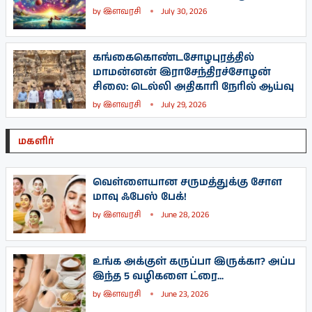
by
இளவரசி
July 30, 2026
கங்கைகொண்டசோழபுரத்தில்
மாமன்னன் இராசேந்திரச்சோழன்
சிலை: டெல்லி அதிகாரி நேரில் ஆய்வு
by
இளவரசி
July 29, 2026
மகளிர்
வெள்ளையான சருமத்துக்கு சோள
மாவு ஃபேஸ் பேக்!
by
இளவரசி
June 28, 2026
உங்க அக்குள் கருப்பா இருக்கா? அப்ப
இந்த 5 வழிகளை ட்ரை...
by
இளவரசி
June 23, 2026