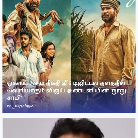
ஓகஸ்ட் 7ஆம் திகதி ஜீ 5 டிஜிட்டல் தளத்தில்
வெளியாகும் விஜய் அண்டனியின் ‘நூறு
சாமி’
by
பூங்குன்றன்