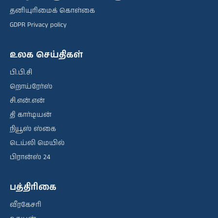
தனியுரிமைக் கொள்கை
GDPR Privacy policy
உலக செய்திகள்
பி.பி.சி
றொய்ரேர்ஸ்
சி.என்.என்
தி கார்டியன்
நியூஸ் ஸ்கை
டெய்லி மெயில்
பிரான்ஸ் 24
பத்திரிகை
வீரகேசரி