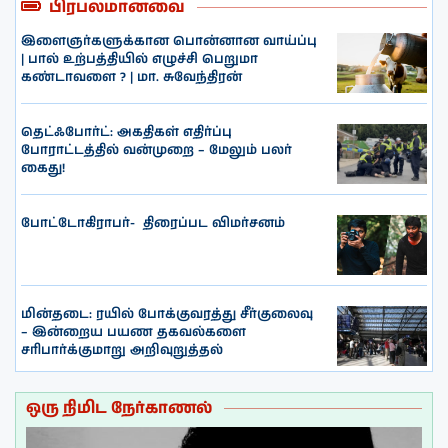
பிரபலமானவை
இளைஞர்களுக்கான பொன்னான வாய்ப்பு
| பால் உற்பத்தியில் எழுச்சி பெறுமா
கண்டாவளை ? | மா. சுவேந்திரன்
தெட்ஃபோர்ட்: அகதிகள் எதிர்ப்பு
போராட்டத்தில் வன்முறை – மேலும் பலர்
கைது!
போட்டோகிராபர்- ‌ திரைப்பட விமர்சனம்
மின்தடை: ரயில் போக்குவரத்து சீர்குலைவு
– இன்றைய பயண தகவல்களை
சரிபார்க்குமாறு அறிவுறுத்தல்
ஒரு நிமிட நேர்காணல்