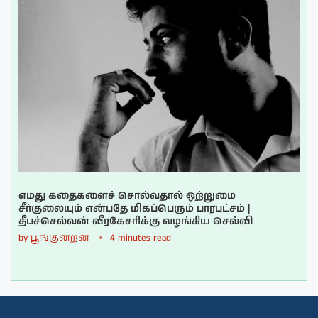
எமது கதைகளைச் சொல்வதால் ஒற்றுமை
சீர்குலையும் என்பதே மிகப்பெரும் பாரபட்சம் |
தீபச்செல்வன் வீரகேசரிக்கு வழங்கிய செவ்வி
by
பூங்குன்றன்
4 minutes read