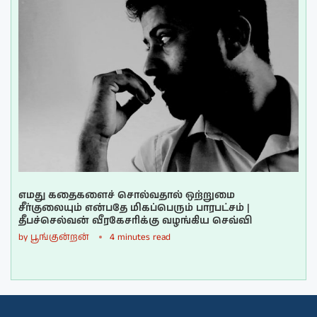
எமது கதைகளைச் சொல்வதால் ஒற்றுமை
சீர்குலையும் என்பதே மிகப்பெரும் பாரபட்சம் |
தீபச்செல்வன் வீரகேசரிக்கு வழங்கிய செவ்வி
by
பூங்குன்றன்
4 minutes read