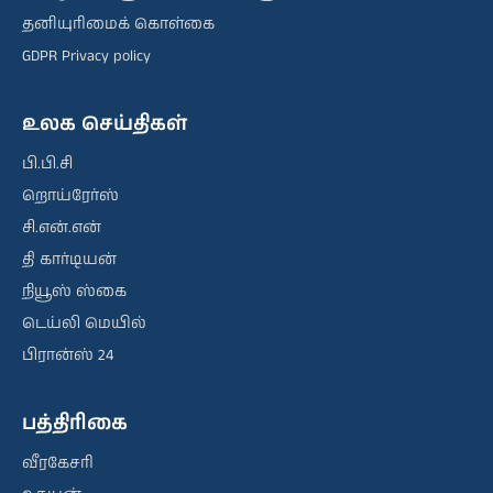
தனியுரிமைக் கொள்கை
GDPR Privacy policy
உலக செய்திகள்
பி.பி.சி
றொய்ரேர்ஸ்
சி.என்.என்
தி கார்டியன்
நியூஸ் ஸ்கை
டெய்லி மெயில்
பிரான்ஸ் 24
பத்திரிகை
வீரகேசரி