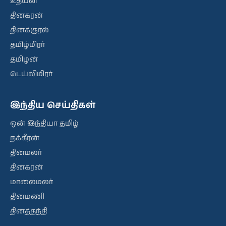
உதயன்
தினகரன்
தினக்குரல்
தமிழ்மிரர்
தமிழன்
டெய்லிமிரர்
இந்திய செய்திகள்
ஒன் இந்தியா தமிழ்
நக்கீரன்
தினமலர்
தினகரன்
மாலைமலர்
தினமணி
தினத்தந்தி