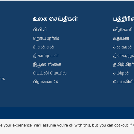
உலக செய்திகள்
பத்திர
பி.பி.சி
வீரகேசரி
றொய்ரேர்ஸ்
உதயன்
சி.என்.என்
தினகரன்
தி கார்டியன்
தினக்குரல
நியூஸ் ஸ்கை
தமிழ்மிரர்
டெய்லி மெயில்
தமிழன்
கை
பிரான்ஸ் 24
டெய்லிமிர
e your experience. We'll assume you're ok with this, but you can opt-out if 