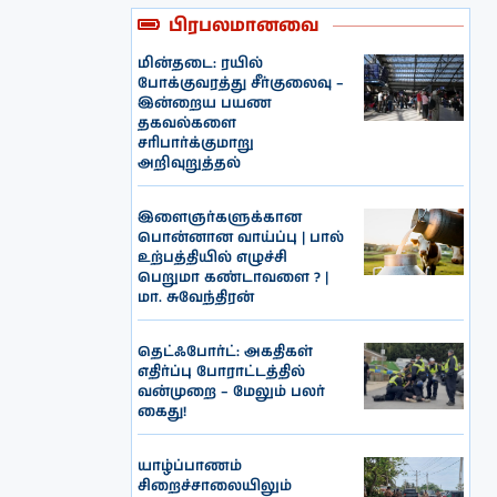
பிரபலமானவை
மின்தடை: ரயில்
போக்குவரத்து சீர்குலைவு –
இன்றைய பயண
தகவல்களை
சரிபார்க்குமாறு
அறிவுறுத்தல்
இளைஞர்களுக்கான
பொன்னான வாய்ப்பு | பால்
உற்பத்தியில் எழுச்சி
பெறுமா கண்டாவளை ? |
மா. சுவேந்திரன்
தெட்ஃபோர்ட்: அகதிகள்
எதிர்ப்பு போராட்டத்தில்
வன்முறை – மேலும் பலர்
கைது!
யாழ்ப்பாணம்
சிறைச்சாலையிலும்