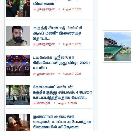
விமர்சனம்
by
பூங்குன்றன்
August 7, 2026
‘வதந்தி சீசன் 2:தி மிஸ்ட்ரி
ஆஃப் மணி” இணையத்
தொடர்...
by
பூங்குன்றன்
August 7, 2026
டயலொக் ஸ்ரீலங்கா
கிரிக்கெட் விருது விழா 2025 :
உயரிய...
by
பூங்குன்றன்
August 7, 2026
கோவென்ட் கார்டன்
கத்திக்குத்து சம்பவம்: 4 பேரை
காயப்படுத்தியதாக பெண்...
by
இளவரசி
August 7, 2026
முன்னாள் அமைச்சர்
லக்ஷ்மன் யாப்பா அபேவர்தன
பிணையில் விடுதலை!