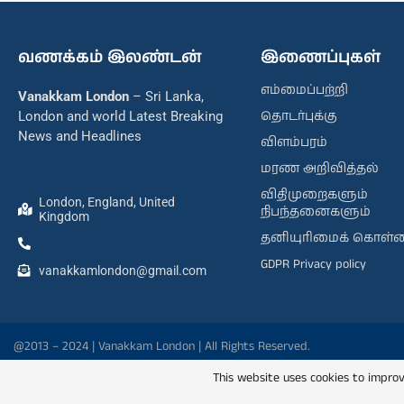
வணக்கம் இலண்டன்
இணைப்புகள்
எம்மைப்பற்றி
Vanakkam London
– Sri Lanka,
தொடர்புக்கு
London and world Latest Breaking
News and Headlines
விளம்பரம்
மரண அறிவித்தல்
விதிமுறைகளும்
London, England, United
நிபந்தனைகளும்
Kingdom
தனியுரிமைக் கொள்
GDPR Privacy policy
vanakkamlondon@gmail.com
@2013 – 2024 | Vanakkam London | All Rights Reserved.
This website uses cookies to improv