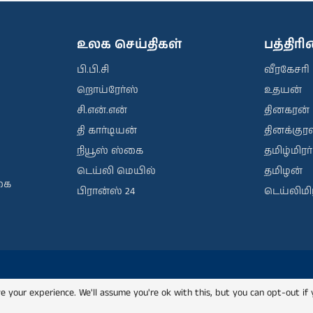
உலக செய்திகள்
பத்திர
பி.பி.சி
வீரகேசரி
றொய்ரேர்ஸ்
உதயன்
சி.என்.என்
தினகரன்
தி கார்டியன்
தினக்குரல
நியூஸ் ஸ்கை
தமிழ்மிரர்
டெய்லி மெயில்
தமிழன்
கை
பிரான்ஸ் 24
டெய்லிமிர
e your experience. We'll assume you're ok with this, but you can opt-out if 