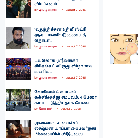
விமர்சனம்
by
பூங்குன்றன்
August 7, 2026
‘வதந்தி சீசன் 2:தி மிஸ்ட்ரி
ஆஃப் மணி” இணையத்
தொடர்...
by
பூங்குன்றன்
August 7, 2026
டயலொக் ஸ்ரீலங்கா
கிரிக்கெட் விருது விழா 2025 :
உயரிய...
by
பூங்குன்றன்
August 7, 2026
கோவென்ட் கார்டன்
கத்திக்குத்து சம்பவம்: 4 பேரை
காயப்படுத்தியதாக பெண்...
by
இளவரசி
August 7, 2026
முன்னாள் அமைச்சர்
லக்ஷ்மன் யாப்பா அபேவர்தன
பிணையில் விடுதலை!