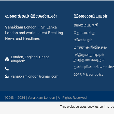
வணக்கம் இலண்டன்
இணைப்புகள்
எம்மைப்பற்றி
Vanakkam London
– Sri Lanka,
தொடர்புக்கு
London and world Latest Breaking
News and Headlines
விளம்பரம்
மரண அறிவித்தல்
விதிமுறைகளும்
London, England, United
நிபந்தனைகளும்
Kingdom
தனியுரிமைக் கொள்
GDPR Privacy policy
vanakkamlondon@gmail.com
@2013 – 2024 | Vanakkam London | All Rights Reserved.
This website uses cookies to improv