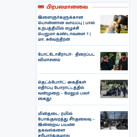
பிரபலமானவை
இளைஞர்களுக்கான
பொன்னான வாய்ப்பு | பால்
உற்பத்தியில் எழுச்சி
பெறுமா கண்டாவளை ? |
மா. சுவேந்திரன்
போட்டோகிராபர்- ‌ திரைப்பட
விமர்சனம்
தெட்ஃபோர்ட்: அகதிகள்
எதிர்ப்பு போராட்டத்தில்
வன்முறை – மேலும் பலர்
கைது!
மின்தடை: ரயில்
போக்குவரத்து சீர்குலைவு –
இன்றைய பயண
தகவல்களை
சரிபார்க்குமாறு