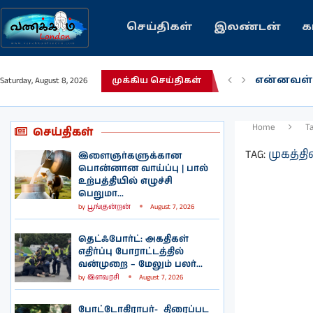
செய்திகள்
இலண்டன்
க
என்னவள்
Saturday, August 8, 2026
முக்கிய செய்திகள்
பழைய கற
இந்தியவர
கவிதை |
காசாவில் 
நல்ல சில
பிரித்தானி
இலங்கையி
இலண்டனி
Home
T
செய்திகள்
TAG:
முகத்தி
இளைஞர்களுக்கான
பொன்னான வாய்ப்பு | பால்
உற்பத்தியில் எழுச்சி
பெறுமா...
by
பூங்குன்றன்
August 7, 2026
தெட்ஃபோர்ட்: அகதிகள்
எதிர்ப்பு போராட்டத்தில்
வன்முறை – மேலும் பலர்...
by
இளவரசி
August 7, 2026
போட்டோகிராபர்- ‌ திரைப்பட