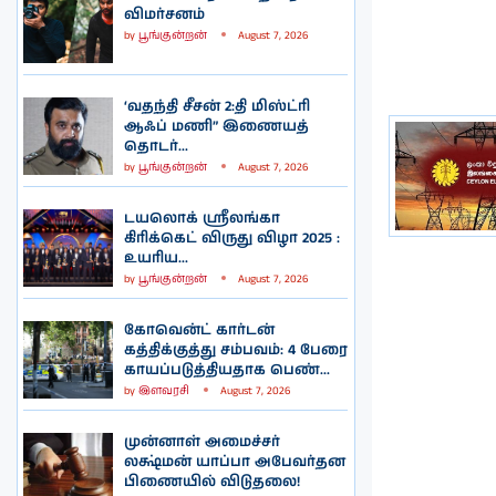
விமர்சனம்
by
பூங்குன்றன்
August 7, 2026
‘வதந்தி சீசன் 2:தி மிஸ்ட்ரி
ஆஃப் மணி” இணையத்
தொடர்...
by
பூங்குன்றன்
August 7, 2026
டயலொக் ஸ்ரீலங்கா
கிரிக்கெட் விருது விழா 2025 :
உயரிய...
by
பூங்குன்றன்
August 7, 2026
கோவென்ட் கார்டன்
கத்திக்குத்து சம்பவம்: 4 பேரை
காயப்படுத்தியதாக பெண்...
by
இளவரசி
August 7, 2026
முன்னாள் அமைச்சர்
லக்ஷ்மன் யாப்பா அபேவர்தன
பிணையில் விடுதலை!