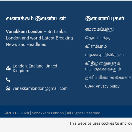
வணக்கம் இலண்டன்
இணைப்புகள்
எம்மைப்பற்றி
Vanakkam London
– Sri Lanka,
தொடர்புக்கு
London and world Latest Breaking
News and Headlines
விளம்பரம்
மரண அறிவித்தல்
விதிமுறைகளும்
London, England, United
நிபந்தனைகளும்
Kingdom
தனியுரிமைக் கொள்
GDPR Privacy policy
vanakkamlondon@gmail.com
@2013 – 2024 | Vanakkam London | All Rights Reserved.
This website uses cookies to improv