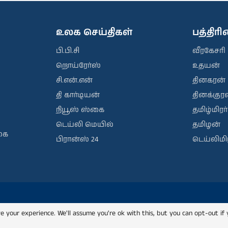
உலக செய்திகள்
பத்திர
பி.பி.சி
வீரகேசரி
றொய்ரேர்ஸ்
உதயன்
சி.என்.என்
தினகரன்
தி கார்டியன்
தினக்குரல
நியூஸ் ஸ்கை
தமிழ்மிரர்
டெய்லி மெயில்
தமிழன்
கை
பிரான்ஸ் 24
டெய்லிமிர
e your experience. We'll assume you're ok with this, but you can opt-out if 