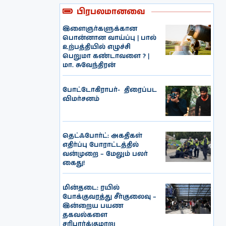
பிரபலமானவை
இளைஞர்களுக்கான
பொன்னான வாய்ப்பு | பால்
உற்பத்தியில் எழுச்சி
பெறுமா கண்டாவளை ? |
மா. சுவேந்திரன்
போட்டோகிராபர்- ‌ திரைப்பட
விமர்சனம்
தெட்ஃபோர்ட்: அகதிகள்
எதிர்ப்பு போராட்டத்தில்
வன்முறை – மேலும் பலர்
கைது!
மின்தடை: ரயில்
போக்குவரத்து சீர்குலைவு –
இன்றைய பயண
தகவல்களை
சரிபார்க்குமாறு