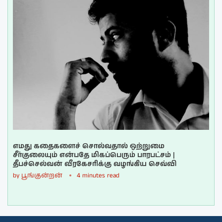
எமது கதைகளைச் சொல்வதால் ஒற்றுமை
சீர்குலையும் என்பதே மிகப்பெரும் பாரபட்சம் |
தீபச்செல்வன் வீரகேசரிக்கு வழங்கிய செவ்வி
by
பூங்குன்றன்
4 minutes read