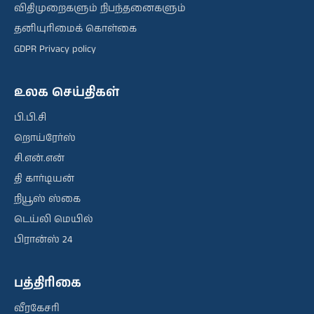
விதிமுறைகளும் நிபந்தனைகளும்
தனியுரிமைக் கொள்கை
GDPR Privacy policy
உலக செய்திகள்
பி.பி.சி
றொய்ரேர்ஸ்
சி.என்.என்
தி கார்டியன்
நியூஸ் ஸ்கை
டெய்லி மெயில்
பிரான்ஸ் 24
பத்திரிகை
வீரகேசரி