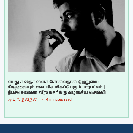
எமது கதைகளைச் சொல்வதால் ஒற்றுமை
சீர்குலையும் என்பதே மிகப்பெரும் பாரபட்சம் |
தீபச்செல்வன் வீரகேசரிக்கு வழங்கிய செவ்வி
by
பூங்குன்றன்
4 minutes read