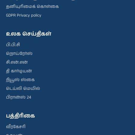
தனியுரிமைக் கொள்கை
GDPR Privacy policy
உலக செய்திகள்
பி.பி.சி
றொய்ரேர்ஸ்
சி.என்.என்
தி கார்டியன்
நியூஸ் ஸ்கை
டெய்லி மெயில்
பிரான்ஸ் 24
பத்திரிகை
வீரகேசரி