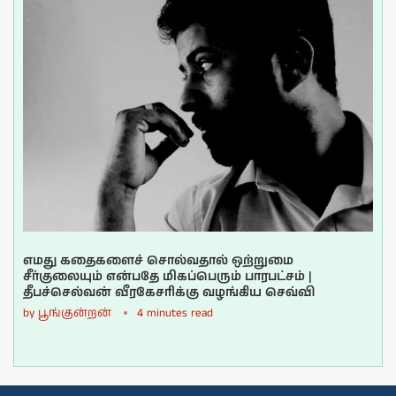
எமது கதைகளைச் சொல்வதால் ஒற்றுமை
சீர்குலையும் என்பதே மிகப்பெரும் பாரபட்சம் |
தீபச்செல்வன் வீரகேசரிக்கு வழங்கிய செவ்வி
by
பூங்குன்றன்
4 minutes read