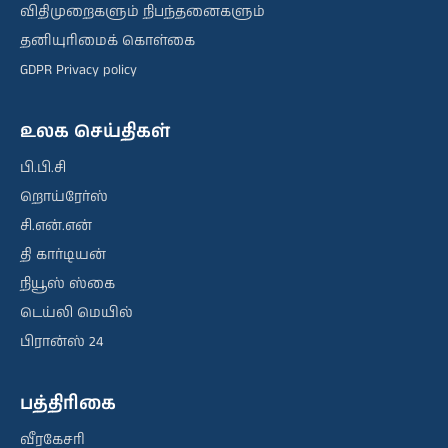
விதிமுறைகளும் நிபந்தனைகளும்
தனியுரிமைக் கொள்கை
GDPR Privacy policy
உலக செய்திகள்
பி.பி.சி
றொய்ரேர்ஸ்
சி.என்.என்
தி கார்டியன்
நியூஸ் ஸ்கை
டெய்லி மெயில்
பிரான்ஸ் 24
பத்திரிகை
வீரகேசரி