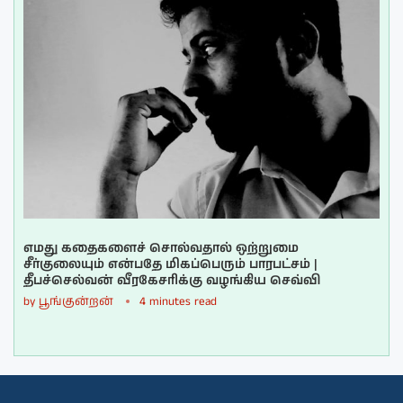
எமது கதைகளைச் சொல்வதால் ஒற்றுமை
சீர்குலையும் என்பதே மிகப்பெரும் பாரபட்சம் |
தீபச்செல்வன் வீரகேசரிக்கு வழங்கிய செவ்வி
by
பூங்குன்றன்
4 minutes read