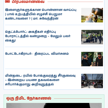
பிரபலமானவை
இளைஞர்களுக்கான பொன்னான வாய்ப்பு
| பால் உற்பத்தியில் எழுச்சி பெறுமா
கண்டாவளை ? | மா. சுவேந்திரன்
தெட்ஃபோர்ட்: அகதிகள் எதிர்ப்பு
போராட்டத்தில் வன்முறை – மேலும் பலர்
கைது!
போட்டோகிராபர்- ‌ திரைப்பட விமர்சனம்
மின்தடை: ரயில் போக்குவரத்து சீர்குலைவு
– இன்றைய பயண தகவல்களை
சரிபார்க்குமாறு அறிவுறுத்தல்
ஒரு நிமிட நேர்காணல்