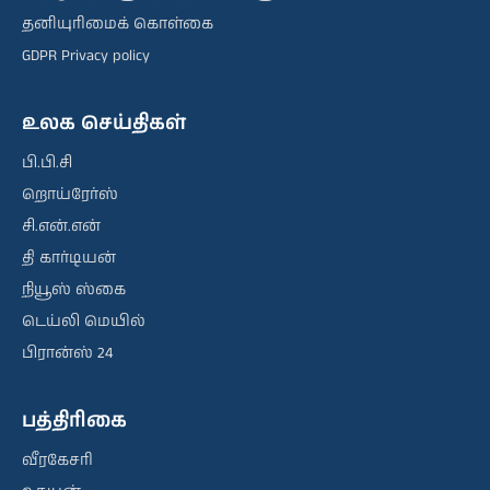
தனியுரிமைக் கொள்கை
GDPR Privacy policy
உலக செய்திகள்
பி.பி.சி
றொய்ரேர்ஸ்
சி.என்.என்
தி கார்டியன்
நியூஸ் ஸ்கை
டெய்லி மெயில்
பிரான்ஸ் 24
பத்திரிகை
வீரகேசரி