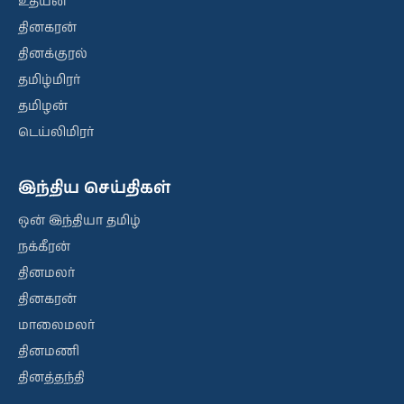
உதயன்
தினகரன்
தினக்குரல்
தமிழ்மிரர்
தமிழன்
டெய்லிமிரர்
இந்திய செய்திகள்
ஒன் இந்தியா தமிழ்
நக்கீரன்
தினமலர்
தினகரன்
மாலைமலர்
தினமணி
தினத்தந்தி