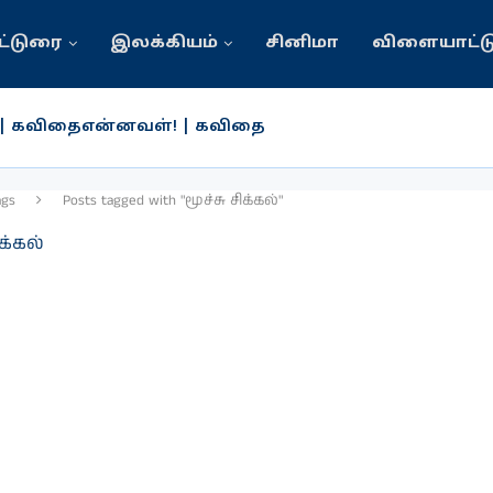
ட்டுரை
இலக்கியம்
சினிமா
விளையாட்ட
 | கவிதைஎன்னவள்! | கவிதை
கால மனிதன்!
ாற்றில் சோழர்காலம் பொற்காலம் | பெருமாள் பிரமேதா
உழவே உலை ஆளும் தொழில் | ஞாரே
ோலியோ முகாம்; இஸ்ரேல் தாக்குதலில் 49 பேர் பலி
ஆன்மீக சிந்தனைகள்
 அரசியலில் புதிய முகம் | யார் இந்த ஜொய்சி ஜோசப்? | சுப
 கல்வியில் சமத்துவம் பேணப்படுகின்றதா? | இராமச்சந
் வவுனியா இறம்பைக்குளம் பாடசாலையின் பழைய மா
ags
Posts tagged with "மூச்சு சிக்கல்"
ிக்கல்