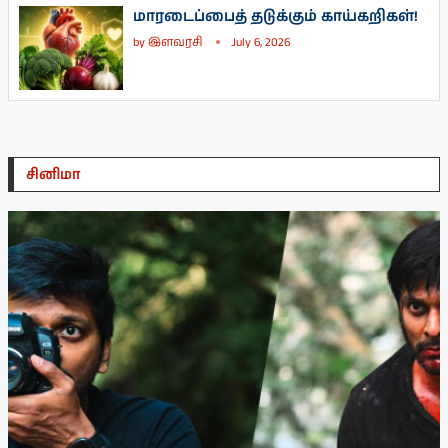
மாரடைப்பைத் தடுக்கும் காய்கறிகள்!
by
இளவரசி
July 6, 2026
சினிமா