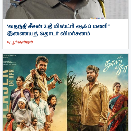
‘வதந்தி சீசன் 2:தி மிஸ்ட்ரி ஆஃப் மணி”
இணையத் தொடர் விமர்சனம்
by
பூங்குன்றன்