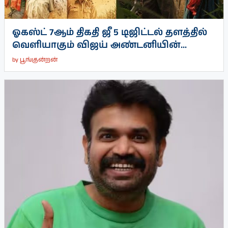
ஓகஸ்ட் 7ஆம் திகதி ஜீ 5 டிஜிட்டல் தளத்தில்
வெளியாகும் விஜய் அண்டனியின்...
by
பூங்குன்றன்