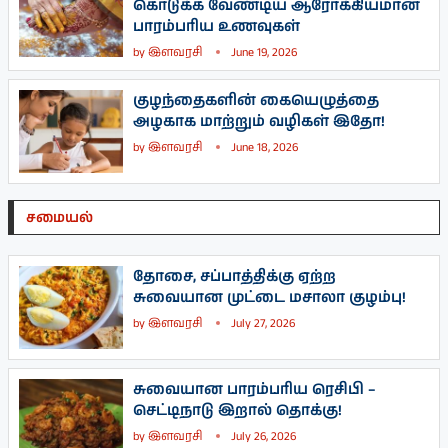
கொடுக்க வேண்டிய ஆரோக்கியமான
பாரம்பரிய உணவுகள்
by
இளவரசி
June 19, 2026
குழந்தைகளின் கையெழுத்தை
அழகாக மாற்றும் வழிகள் இதோ!
by
இளவரசி
June 18, 2026
சமையல்
தோசை, சப்பாத்திக்கு ஏற்ற
சுவையான முட்டை மசாலா குழம்பு!
by
இளவரசி
July 27, 2026
சுவையான பாரம்பரிய ரெசிபி –
செட்டிநாடு இறால் தொக்கு!
by
இளவரசி
July 26, 2026