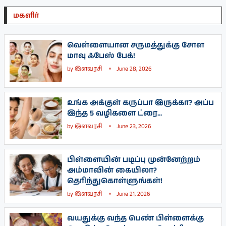
மகளிர்
வெள்ளையான சருமத்துக்கு சோள
மாவு ஃபேஸ் பேக்!
by
இளவரசி
June 28, 2026
உங்க அக்குள் கருப்பா இருக்கா? அப்ப
இந்த 5 வழிகளை ட்ரை...
by
இளவரசி
June 23, 2026
பிள்ளையின் படிப்பு முன்னேற்றம்
அம்மாவின் கையிலா?
தெரிந்துகொள்ளுங்கள்!
by
இளவரசி
June 21, 2026
வயதுக்கு வந்த பெண் பிள்ளைக்கு