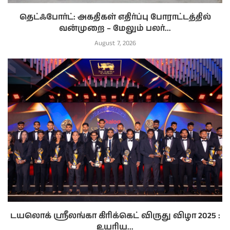
தெட்ஃபோர்ட்: அகதிகள் எதிர்ப்பு போராட்டத்தில்
வன்முறை – மேலும் பலர்...
August 7, 2026
டயலொக் ஸ்ரீலங்கா கிரிக்கெட் விருது விழா 2025 :
உயரிய...