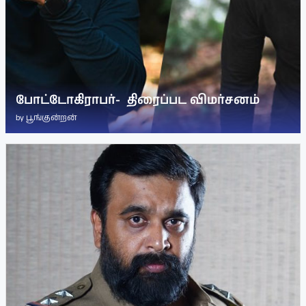
போட்டோகிராபர்- ‌ திரைப்பட விமர்சனம்
by
பூங்குன்றன்