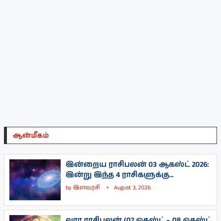
ஆன்மீகம்
இன்றைய ராசிபலன் 03 ஆகஸ்ட் 2026:
இன்று இந்த 4 ராசிகளுக்கு...
by
இளவரசி
August 3, 2026
வார ராசிபலன் (02 ஓகஸ்ட் – 08 ஓகஸ்ட்