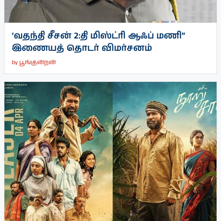
‘வதந்தி சீசன் 2:தி மிஸ்ட்ரி ஆஃப் மணி”
இணையத் தொடர் விமர்சனம்
by
பூங்குன்றன்