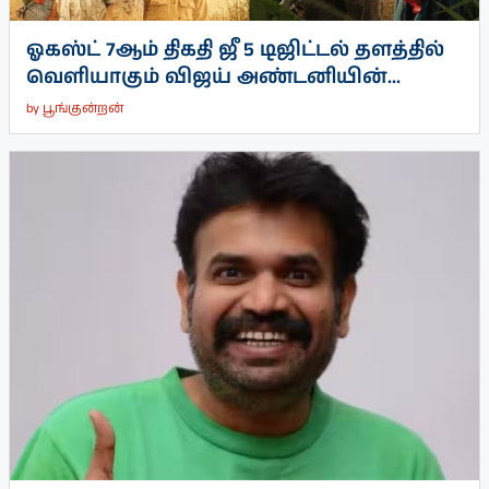
ஓகஸ்ட் 7ஆம் திகதி ஜீ 5 டிஜிட்டல் தளத்தில்
வெளியாகும் விஜய் அண்டனியின்...
by
பூங்குன்றன்