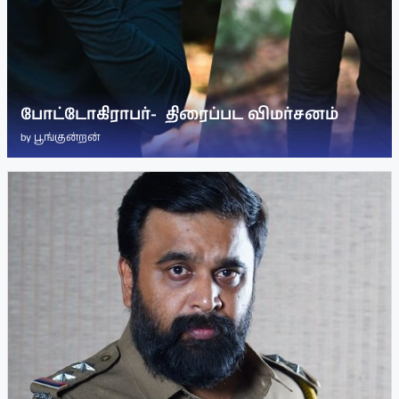
போட்டோகிராபர்- ‌ திரைப்பட விமர்சனம்
by
பூங்குன்றன்