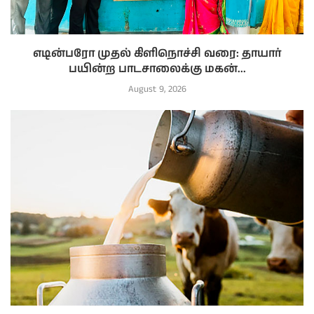
எடின்பரோ முதல் கிளிநொச்சி வரை: தாயார்
பயின்ற பாடசாலைக்கு மகன்...
August 9, 2026