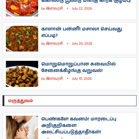
கொண்டு பூண்டு மிளகு காரக் குழம்பு!
by
இளவரசி
July 22, 2026
காளான் பன்னீர் மசாலா செய்வது
எப்படி?
by
இளவரசி
July 20, 2026
மொறுமொறுப்பான சுவையில்
சேனைக்கிழங்கு வறுவல்!
by
இளவரசி
July 10, 2026
மருத்துவம்
பெண்களே கவனம்! மாரடைப்பு
அறிகுறிகளை
அலட்சியப்படுத்தாதீர்கள்!