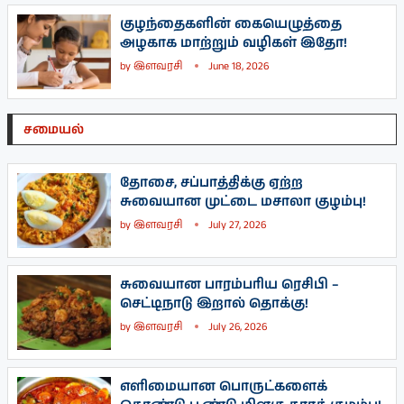
குழந்தைகளின் கையெழுத்தை
அழகாக மாற்றும் வழிகள் இதோ!
by
இளவரசி
June 18, 2026
சமையல்
தோசை, சப்பாத்திக்கு ஏற்ற
சுவையான முட்டை மசாலா குழம்பு!
by
இளவரசி
July 27, 2026
சுவையான பாரம்பரிய ரெசிபி –
செட்டிநாடு இறால் தொக்கு!
by
இளவரசி
July 26, 2026
எளிமையான பொருட்களைக்