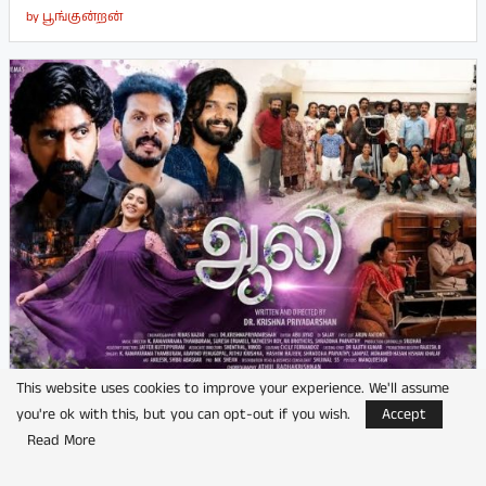
by
பூங்குன்றன்
This website uses cookies to improve your experience. We'll assume
நடிகர் பிரஜின் நடிக்கும் ‘ஆலி’
you're ok with this, but you can opt-out if you wish.
Accept
Read More
by
பூங்குன்றன்