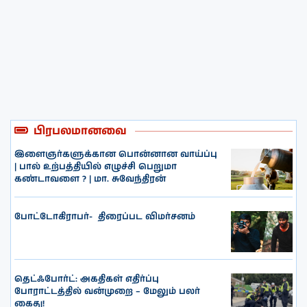
பிரபலமானவை
இளைஞர்களுக்கான பொன்னான வாய்ப்பு
| பால் உற்பத்தியில் எழுச்சி பெறுமா
கண்டாவளை ? | மா. சுவேந்திரன்
போட்டோகிராபர்- ‌ திரைப்பட விமர்சனம்
தெட்ஃபோர்ட்: அகதிகள் எதிர்ப்பு
போராட்டத்தில் வன்முறை – மேலும் பலர்
கைது!