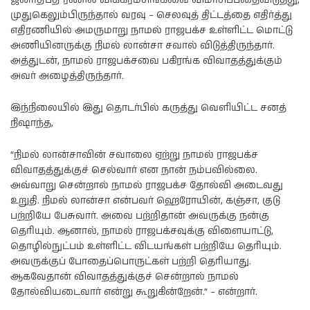
ஜனாதிபதி ரணில் விக்கிரமசிங்கவை விமர்சிப்பதைவிடுத்து,
முதுகெலும்பிருந்தால் வரவு – செலவுத் திட்டத்தை எதிர்த்து
எதிரணியில் அமருமாறு நாமல் ராஜபக்ச உள்ளிட்ட மொட்டு
அணியினருக்கு நிமல் லான்சா சவால் விடுத்திருந்தார்.
அத்துடன், நாமல் ராஜபக்சவை பகிரங்க விவாதத்துக்கும்
அவர் அழைத்திருந்தார்.
இந்நிலையில் இது தொடர்பில் கருத்து வெளியிட்ட சனத்
நிஷாந்த,
“நிமல் லான்சாவின் சவாலை ஏற்று நாமல் ராஜபக்ச
விவாதத்துக்குச் செல்வார் என நான் நம்பவில்லை.
அவ்வாறு சென்றால் நாமல் ராஜபக்ச தோல்வி அடைவது
உறுதி. நிமல் லான்சா என்பவர் ஹெரோயின், கஞ்சா, குடு
பற்றியே பேசுவார். அவை பற்றிதான் அவருக்கு நன்கு
தெரியும். ஆனால், நாமல் ராஜபக்சவுக்கு விளையாட்டு,
தொழில்நுட்பம் உள்ளிட்ட விடயங்கள் பற்றியே தெரியும்.
அவருக்குப் போதைப்பொருட்கள் பற்றி தெரியாது.
ஆகவேதான் விவாதத்துக்குச் சென்றால் நாமல்
தோல்வியடைவார் என்று கூறுகின்றேன்.” – என்றார்.