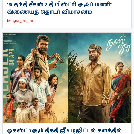
‘வதந்தி சீசன் 2:தி மிஸ்ட்ரி ஆஃப் மணி”
இணையத் தொடர் விமர்சனம்
by
பூங்குன்றன்
ஓகஸ்ட் 7ஆம் திகதி ஜீ 5 டிஜிட்டல் தளத்தில்