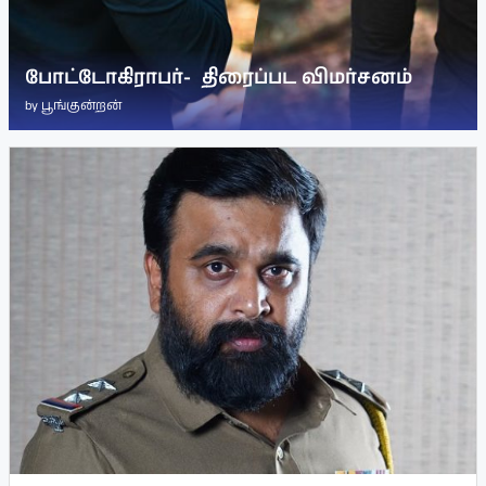
போட்டோகிராபர்- ‌ திரைப்பட விமர்சனம்
by
பூங்குன்றன்