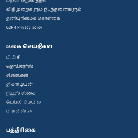
மரண அறிவித்தல்
விதிமுறைகளும் நிபந்தனைகளும்
தனியுரிமைக் கொள்கை
GDPR Privacy policy
உலக செய்திகள்
பி.பி.சி
றொய்ரேர்ஸ்
சி.என்.என்
தி கார்டியன்
நியூஸ் ஸ்கை
டெய்லி மெயில்
பிரான்ஸ் 24
பத்திரிகை