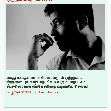
எமது கதைகளைச் சொல்வதால் ஒற்றுமை
சீர்குலையும் என்பதே மிகப்பெரும் பாரபட்சம் |
தீபச்செல்வன் வீரகேசரிக்கு வழங்கிய செவ்வி
by
பூங்குன்றன்
4 minutes read